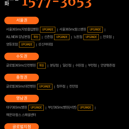
화
서울365mc지방흡입병원
서울365mc람스병원
UPGRADE
UPGRADE
ALL NEW 강남본점
신촌점
노원점
천호점
확장
UPGRADE
UPGRADE
영등포점
성신여대점
UPGRADE
글로벌365mc인천병원
분당점
일산점
수원점
부천점
안양평촌점
확장
글로벌365mc대전병원
청주점
천안점
UPGRADE
대구365mc병원
부산365mc병원(서면)
UPGRADE
UPGRADE
해운대 람스 스페셜센터