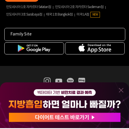
인도네시아 1호 자카르타 Selatan점
인도네시아 2호 자카르타 Sudirman점
인도네시아 3호 Surabaya점
태국 1호 Bangkok점
미국 LA점
NEW
Family Site
365mc 병·의원 이용약관
홈페이지 이용약관
개인정보처리방침
비급여진료수가
증명서발급
인재채용
(주)365mcㅣ서울특별시 서초구 서초대로52길 7, 3~4층(서초동, 제일빌딩)
120-87-04354ㅣ김남철
COPYRIGHT(C) 2025 365mc. ALL RIGHTS RESERVED.