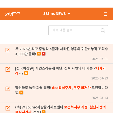
365mc NEWS
🎉 2026년 최고 흥행작 <줄지: 사라진 영웅의 귀환> 누적 조회수
3,000만 돌파!
2026-07-01
[전국확장🎉] 자연스러운게 아닌, 진짜 자연의 내 가슴 <
배파가
리
> ♥
2026-04-23
직원들도 놀란 파격 결정!
dca밉살주사, 우주 최저가
도전합니다
🪐
2026-03-13
(축) 🎉365mc지방줄기세포센터
보건복지부 지정 '첨단재생의
료실시기관'
선정!