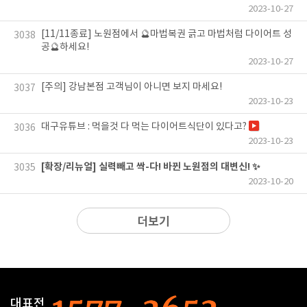
2023-10-27
[11/11종료] 노원점에서 🔮마법복권 긁고 마법처럼 다이어트 성
3038
공🔮하세요!
2023-10-27
[주의] 강남본점 고객님이 아니면 보지 마세요!
3037
2023-10-23
대구유튜브 : 먹을것 다 먹는 다이어트식단이 있다고?
3036
2023-10-23
[확장/리뉴얼] 실력빼고 싹-다! 바뀐 노원점의 대변신! ✨
3035
2023-10-20
더보기
대표전