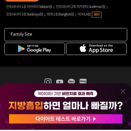
인도네시아 1호 자카르타 Selatan점
인도네시아 2호 자카르타 Sudirman점
인도네시아 3호 Surabaya점
태국 1호 Bangkok점
미국 LA점
NEW
Family Site
365mc 병·의원 이용약관
홈페이지 이용약관
개인정보처리방침
비급여진료수가
증명서발급
인재채용
(주)365mcㅣ서울특별시 서초구 서초대로52길 7, 3~4층(서초동, 제일빌딩)
120-87-04354ㅣ김남철
COPYRIGHT(C) 2025 365mc. ALL RIGHTS RESERVED.