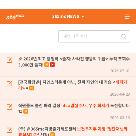
365mc NEWS
🎉 2026년 최고 흥행작 <줄지: 사라진 영웅의 귀환> 누적 조회수
3,000만 돌파!
2026-07-01
[전국확장🎉] 자연스러운게 아닌, 진짜 자연의 내 가슴 <
배파가
리
> ♥
2026-04-23
직원들도 놀란 파격 결정!
dca밉살주사, 우주 최저가
도전합니다
🪐
2026-03-13
(축) 🎉365mc지방줄기세포센터
보건복지부 지정 '첨단재생의
료실시기관'
선정!