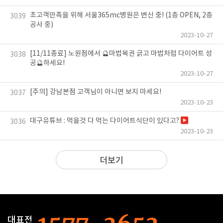
초고객만족을 위해 서울365mc병원은 변신 중! (1층 OPEN, 2층
3039
공사 중)
2023-10-27
[11/11종료] 노원점에서 🔮마법복권 긁고 마법처럼 다이어트 성
3038
공🔮하세요!
2023-10-27
[주의] 강남본점 고객님이 아니면 보지 마세요!
3037
2023-10-23
대구유튜브 : 먹을것 다 먹는 다이어트식단이 있다고?
3036
2023-10-23
더보기
대표전