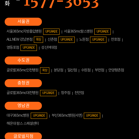
화
서울365mc지방흡입병원
서울365mc람스병원
UPGRADE
UPGRADE
ALL NEW 강남본점
신촌점
노원점
천호점
확장
UPGRADE
UPGRADE
영등포점
성신여대점
UPGRADE
글로벌365mc인천병원
분당점
일산점
수원점
부천점
안양평촌점
확장
글로벌365mc대전병원
청주점
천안점
UPGRADE
대구365mc병원
부산365mc병원(서면)
UPGRADE
UPGRADE
해운대 람스 스페셜센터