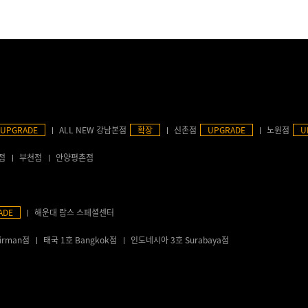
UPGRADE
ALL NEW 강남본점
확장
신촌점
UPGRADE
노원점
U
점
부천점
안양평촌점
ADE
해운대 람스 스페셜센터
irman점
태국 1호 Bangkok점
인도네시아 3호 Surabaya점