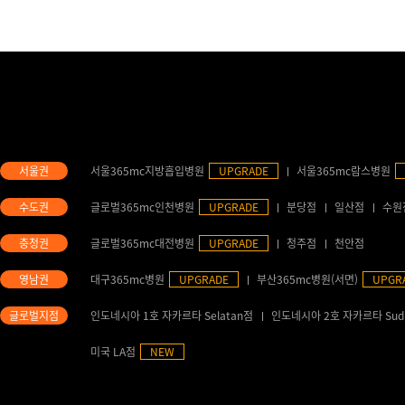
서울365mc지방흡입병원
UPGRADE
서울365mc람스병원
글로벌365mc인천병원
UPGRADE
분당점
일산점
수원
글로벌365mc대전병원
UPGRADE
청주점
천안점
대구365mc병원
UPGRADE
부산365mc병원(서면)
UPGR
인도네시아 1호 자카르타 Selatan점
인도네시아 2호 자카르타 Sud
미국 LA점
NEW