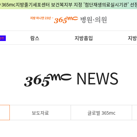
🎉365mc지방줄기세포센터 보건복지부 지정 '첨단재생의료실시기관' 선정
람스
지방흡입
지방
NEWS
보도자료
글로벌 365mc