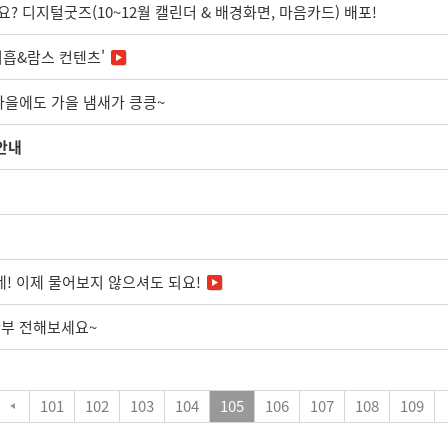
 디지털굿즈(10~12월 캘린더 & 배경화면, 마음카드) 배포!
지흡&람스 컨텐츠'
마을에도 가을 냄새가 킁킁~
 안내
네! 이제 물어보지 않으셔도 되요!
안부 전해보세요~
101
102
103
104
105
106
107
108
109