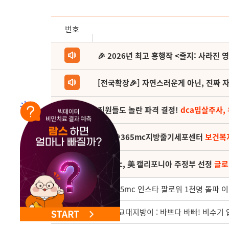
번호
🎉 2026년 최고 흥행작 <줄지: 사라진 
[전국확장🎉] 자연스러운게 아닌, 진짜 자
직원들도 놀란 파격 결정!
dca밉살주사,
(축) 🎉365mc지방줄기세포센터
보건복
365mc, 美 캘리포니아 주정부 선정
글로
3025
부산365mc 인스타 팔로워 1천명 돌파 이
3024
9월의 교대지방이 : 바쁘다 바빠! 비수기