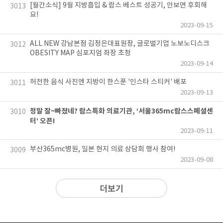
[월간소식] 9월 지방흡입 & 람스 베스트 성공기, 안보면 후회해
3013
요!
2023-09-15
ALL NEW 강남본점 김정은대표원장, 글로벌기업 노보노디스크
3012
OBESITY MAP 심포지엄 좌장 초청
2023-09-14
허전한 음식 사진엔 지방이 한스푼 '인스타 스티커' 배포
3011
2023-09-13
정말 잘~빠졌네? 람스특화 의료기관, ‘서울365mc람스스페셜센
3010
터’ 오픈!
2023-09-11
부산365mc병원, 일본 현지 의료 상담회 행사 참여!
3009
2023-09-08
더보기