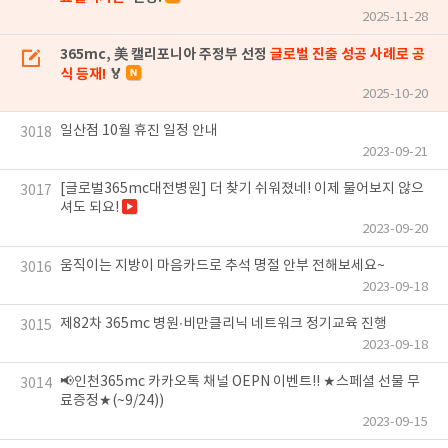
2025-11-28
365mc, 美 캘리포니아 주정부 선정
글로벌 진출 성공 사례로 공
식 등재!
🏅
2025-10-20
일산점 10월 휴진 일정 안내
3018
2023-09-21
[글로벌365mc대전병원] 더 찾기 쉬워졌네! 이제 물어보지 않으
3017
셔도 되요!
2023-09-20
움직이는 지방이 마음카드로 추석 명절 안부 전해보세요~
3016
2023-09-18
제82차 365mc 병원∙비만클리닉 네트워크 정기교육 진행
3015
2023-09-18
📢인천365mc 카카오톡 채널 OEPN 이벤트!! ★스페셜 선물 무
3014
료증정★(~9/24))
2023-09-15