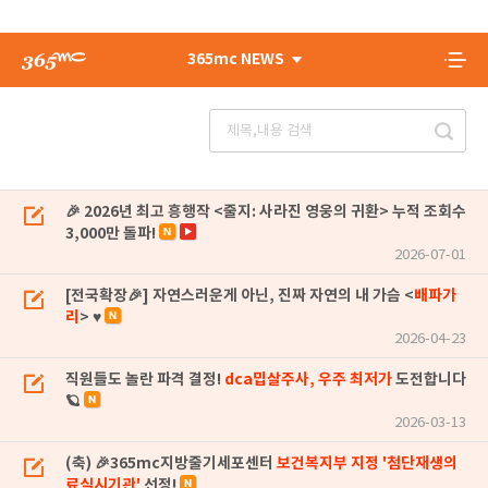
365mc NEWS
🎉 2026년 최고 흥행작 <줄지: 사라진 영웅의 귀환> 누적 조회수
3,000만 돌파!
2026-07-01
[전국확장🎉] 자연스러운게 아닌, 진짜 자연의 내 가슴 <
배파가
리
> ♥
2026-04-23
직원들도 놀란 파격 결정!
dca밉살주사, 우주 최저가
도전합니다
🪐
2026-03-13
(축) 🎉365mc지방줄기세포센터
보건복지부 지정 '첨단재생의
료실시기관'
선정!