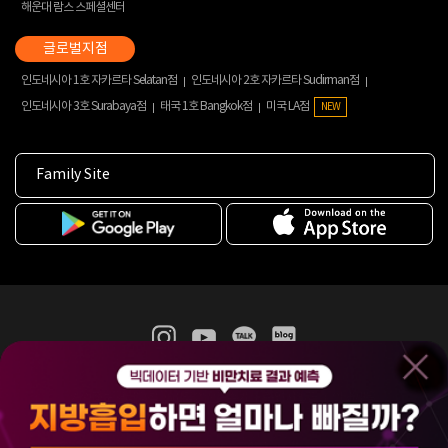
해운대 람스 스페셜센터
인도네시아 1호 자카르타 Selatan점
인도네시아 2호 자카르타 Sudirman점
인도네시아 3호 Surabaya점
태국 1호 Bangkok점
미국 LA점
NEW
Family Site
365mc 병·의원 이용약관
홈페이지 이용약관
개인정보처리방침
비급여진료수가
증명서발급
인재채용
(주)365mcㅣ서울특별시 서초구 서초대로52길 7, 3~4층(서초동, 제일빌딩)