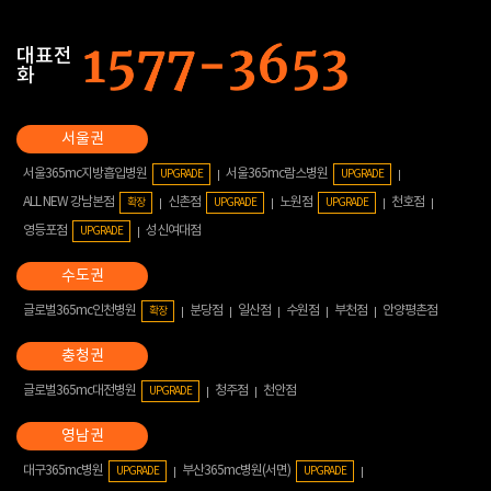
대표전
화
서울365mc지방흡입병원
서울365mc람스병원
UPGRADE
UPGRADE
ALL NEW 강남본점
신촌점
노원점
천호점
확장
UPGRADE
UPGRADE
영등포점
성신여대점
UPGRADE
글로벌365mc인천병원
분당점
일산점
수원점
부천점
안양평촌점
확장
글로벌365mc대전병원
청주점
천안점
UPGRADE
대구365mc병원
부산365mc병원(서면)
UPGRADE
UPGRADE