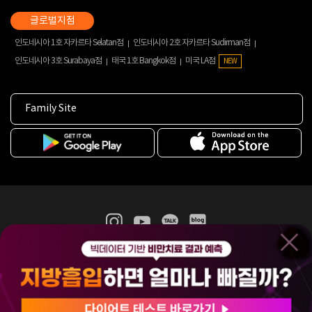
인도네시아 1호 자카르타 Selatan점
인도네시아 2호 자카르타 Sudirman점
인도네시아 3호 Surabaya점
태국 1호 Bangkok점
미국 LA점
NEW
Family Site
365mc 병·의원 이용약관
홈페이지 이용약관
개인정보처리방침
비급여진료수가
증명서발급
인재채용
(주)365mcㅣ서울특별시 서초구 서초대로52길 7, 3~4층(서초동, 제일빌딩)
120-87-04354ㅣ김남철