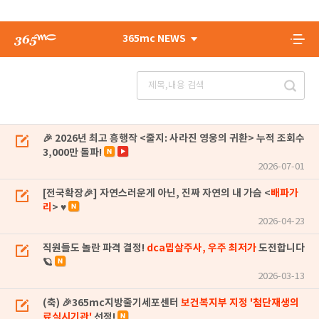
365mc NEWS
🎉 2026년 최고 흥행작 <줄지: 사라진 영웅의 귀환> 누적 조회수
3,000만 돌파!
2026-07-01
[전국확장🎉] 자연스러운게 아닌, 진짜 자연의 내 가슴 <
배파가
리
> ♥
2026-04-23
직원들도 놀란 파격 결정!
dca밉살주사, 우주 최저가
도전합니다
🪐
2026-03-13
(축) 🎉365mc지방줄기세포센터
보건복지부 지정 '첨단재생의
료실시기관'
선정!