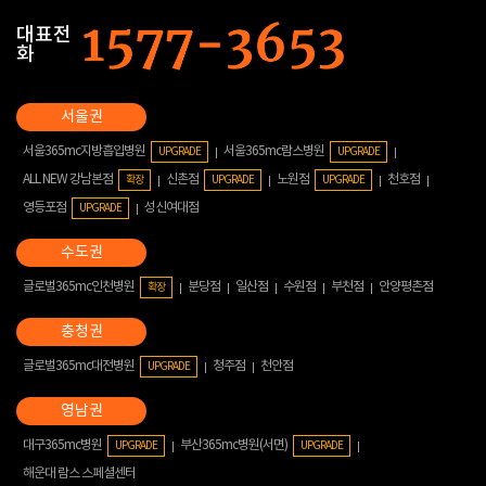
대표전
화
서울365mc지방흡입병원
서울365mc람스병원
UPGRADE
UPGRADE
ALL NEW 강남본점
신촌점
노원점
천호점
확장
UPGRADE
UPGRADE
영등포점
성신여대점
UPGRADE
글로벌365mc인천병원
분당점
일산점
수원점
부천점
안양평촌점
확장
글로벌365mc대전병원
청주점
천안점
UPGRADE
대구365mc병원
부산365mc병원(서면)
UPGRADE
UPGRADE
해운대 람스 스페셜센터