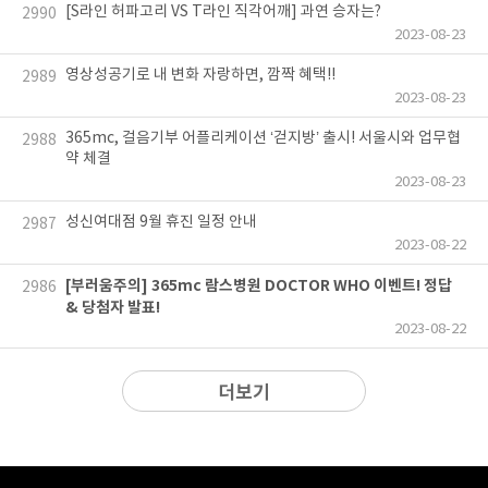
[S라인 허파고리 VS T라인 직각어깨] 과연 승자는?
2990
2023-08-23
영상성공기로 내 변화 자랑하면, 깜짝 혜택!!
2989
2023-08-23
365mc, 걸음기부 어플리케이션 ‘걷지방’ 출시! 서울시와 업무협
2988
약 체결
2023-08-23
성신여대점 9월 휴진 일정 안내
2987
2023-08-22
[부러움주의] 365mc 람스병원 DOCTOR WHO 이벤트! 정답
2986
& 당첨자 발표!
2023-08-22
더보기