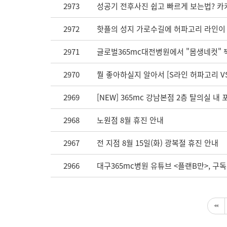
2973
성공기 전후사진 쉽고 빠르게 보는법? 카
2972
핫플의 성지 가로수길에 허파고리 라인이 
2971
글로벌365mc대전병원에서 "몸생네컷" 
2970
뭘 좋아하실지 알아서 [S라인 허파고리 V
2969
[NEW] 365mc 강남본점 2층 탈의실 
2968
노원점 8월 휴진 안내
2967
전 지점 8월 15일(화) 광복절 휴진 안내
2966
대구365mc병원 유튜브 <플랜B만>, 구독자