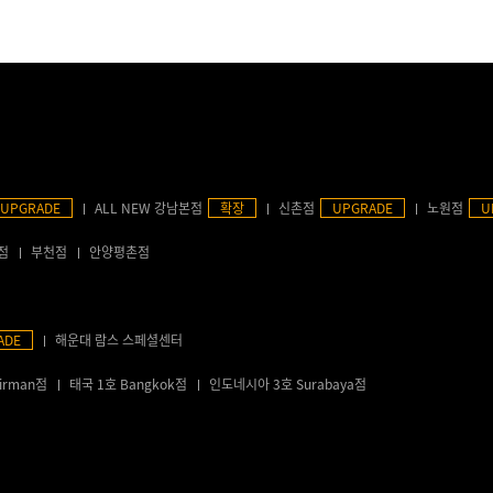
UPGRADE
ALL NEW 강남본점
확장
신촌점
UPGRADE
노원점
U
점
부천점
안양평촌점
ADE
해운대 람스 스페셜센터
irman점
태국 1호 Bangkok점
인도네시아 3호 Surabaya점