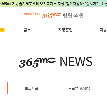
🎉365mc지방줄기세포센터 보건복지부 지정 '첨단재생의료실시기관' 선정
람스
지방흡입
지방
NEWS
보도자료
글로벌 365mc