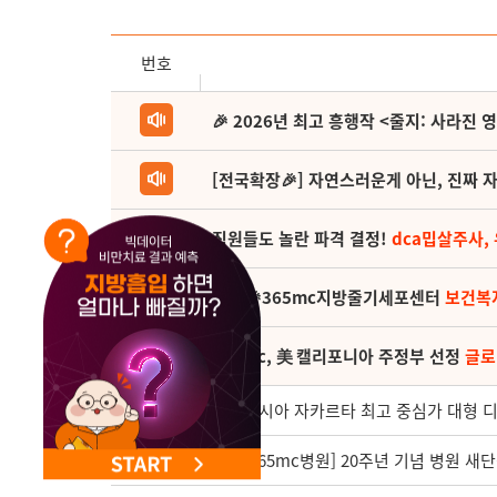
NEW 교대 지방줄기세포센터 오픈
번호
🎉 2026년 최고 흥행작 <줄지: 사라진 
[전국확장🎉] 자연스러운게 아닌, 진짜 자
직원들도 놀란 파격 결정!
dca밉살주사,
(축) 🎉365mc지방줄기세포센터
보건복
365mc, 美 캘리포니아 주정부 선정
글로
2975
인도네시아 자카르타 최고 중심가 대형 디
2974
[서울365mc병원] 20주년 기념 병원 새