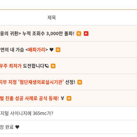
제목
영웅의 귀환> 누적 조회수 3,000만 돌파!
연의 내 가슴 <
배파가리
> ♥
 우주 최저가
도전합니다🪐
지부 지정 '첨단재생의료실시기관'
선정!
벌 진출 성공 사례로 공식 등재!
🏅
지털 사이니지에 365mc가?
단장 완료 ♥