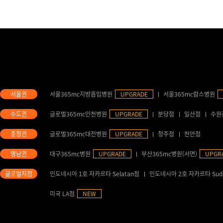
서울365mc지방흡입병원
UPGRADE
서울365mc람스병원
글로벌365mc인천병원
UPGRADE
분당점
일산점
수원
글로벌365mc대전병원
UPGRADE
청주점
천안점
대구365mc병원
UPGRADE
부산365mc병원(서면)
UPGR
인도네시아 1호 자카르타 Selatan점
인도네시아 2호 자카르타 Sud
미국 LA점
NEW