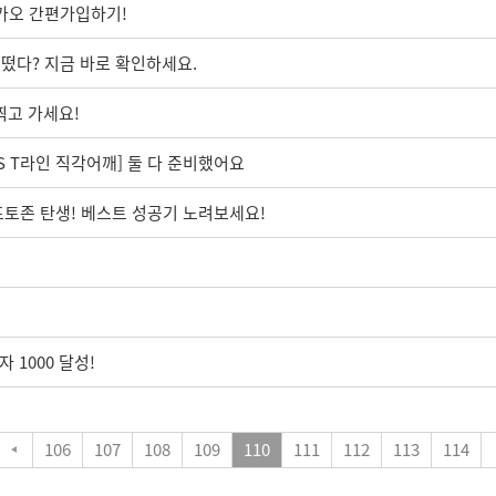
카오 간편가입하기!
떴다? 지금 바로 확인하세요.
찍고 가세요!
S T라인 직각어깨] 둘 다 준비했어요
내 포토존 탄생! 베스트 성공기 노려보세요!
 1000 달성!
106
107
108
109
110
111
112
113
114