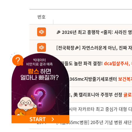
NEW 교대 지방줄기세포센터 오픈
번호
🎉 2026년 최고 흥행작 <줄지: 사라진 
[전국확장🎉] 자연스러운게 아닌, 진짜 자
직원들도 놀란 파격 결정!
dca밉살주사,
(축) 🎉365mc지방줄기세포센터
보건복
365mc, 美 캘리포니아 주정부 선정
글로
2975
인도네시아 자카르타 최고 중심가 대형 디
2974
[서울365mc병원] 20주년 기념 병원 새