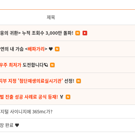
제목
영웅의 귀환> 누적 조회수 3,000만 돌파!
연의 내 가슴 <
배파가리
> ♥
 우주 최저가
도전합니다🪐
지부 지정 '첨단재생의료실시기관'
선정!
벌 진출 성공 사례로 공식 등재!
🏅
지털 사이니지에 365mc가?
단장 완료 ♥