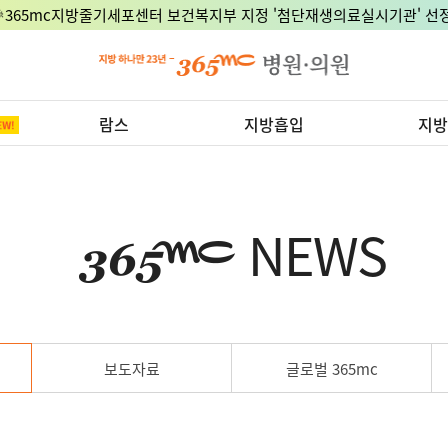
🎉365mc지방줄기세포센터 보건복지부 지정 '첨단재생의료실시기관' 선정
람스
지방흡입
지방
NEWS
보도자료
글로벌 365mc