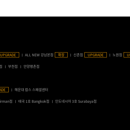
UPGRADE
ALL NEW 강남본점
확장
신촌점
UPGRADE
노원점
U
점
부천점
안양평촌점
ADE
해운대 람스 스페셜센터
irman점
태국 1호 Bangkok점
인도네시아 3호 Surabaya점