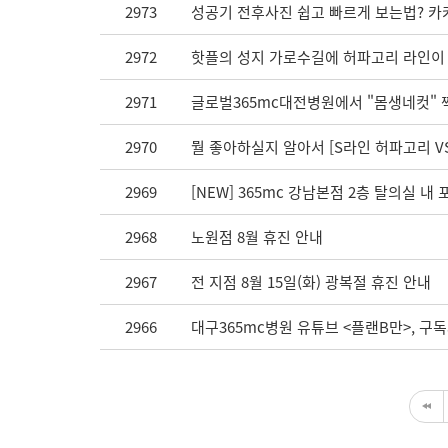
2973
성공기 전후사진 쉽고 빠르게 보는법? 카
2972
핫플의 성지 가로수길에 허파고리 라인이 
2971
글로벌365mc대전병원에서 "몸생네컷" 
2970
뭘 좋아하실지 알아서 [S라인 허파고리 V
2969
[NEW] 365mc 강남본점 2층 탈의실 
2968
노원점 8월 휴진 안내
2967
전 지점 8월 15일(화) 광복절 휴진 안내
2966
대구365mc병원 유튜브 <플랜B만>, 구독자