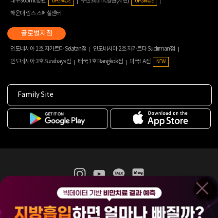
대구365mc병원
부산365mc병원(서면)
UPGRADE
UPGRADE
해운대 람스 스페셜센터
인도네시아 1호 자카르타 Selatan점
인도네시아 2호 자카르타 Sudirman점
인도네시아 3호 Surabaya점
태국 1호 Bangkok점
미국 LA점
NEW
Family Site
365mc 병·의원 이용약관
홈페이지 이용약관
개인정보처리방침
비급여진료수가
증명서발급
인재채용