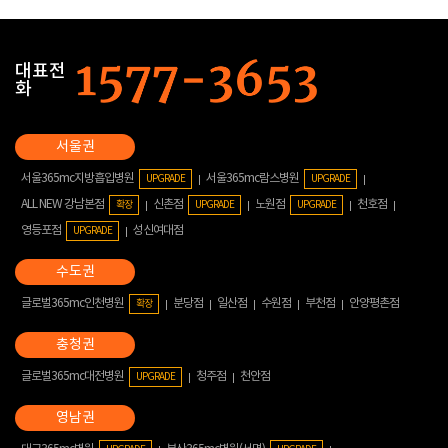
대표전
화
서울365mc지방흡입병원
서울365mc람스병원
UPGRADE
UPGRADE
ALL NEW 강남본점
신촌점
노원점
천호점
확장
UPGRADE
UPGRADE
영등포점
성신여대점
UPGRADE
글로벌365mc인천병원
분당점
일산점
수원점
부천점
안양평촌점
확장
글로벌365mc대전병원
청주점
천안점
UPGRADE