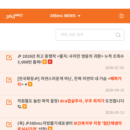
365mc NEWS
🎉 2026년 최고 흥행작 <줄지: 사라진 영웅의 귀환> 누적 조회수
3,000만 돌파!
2026-07-01
[전국확장🎉] 자연스러운게 아닌, 진짜 자연의 내 가슴 <
배파가
리
> ♥
2026-04-23
직원들도 놀란 파격 결정!
dca밉살주사, 우주 최저가
도전합니다
🪐
2026-03-13
(축) 🎉365mc지방줄기세포센터
보건복지부 지정 '첨단재생의
료실시기관'
선정!