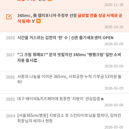
2025-11-28
365mc, 美 캘리포니아 주정부 선정
글로벌 진출 성공 사례로 공
식 등재!
🏅
2025-10-20
시간을 거스르는 김한의 ‘한’ 수 | 신촌 줄기세포센터 OPEN
3888
2026-03-09
"그 크림 뭐예요?" 문의 빗발치던 365mc '팽팽크림' 일반 소비
3887
자용 출시👏
2026-03-09
사랑과 나눔을 이어온 365mc, 사회공헌 누적 기부금 53억원 돌
3886
파!
2026-03-09
대구 베이비&키즈페어에 등장한 ‘지방이’ 관심집중🔥
3885
2026-03-06
[서울365mc병원] 지방감소 후 스킨타이트닝을 말하다, 김하진
3884
회장님의 세미나 현장
2026-03-05