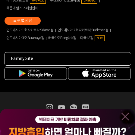
대구365mc병원
부산365mc병원(서면)
UPGRADE
UPGRADE
해운대 람스 스페셜센터
인도네시아 1호 자카르타 Selatan점
인도네시아 2호 자카르타 Sudirman점
인도네시아 3호 Surabaya점
태국 1호 Bangkok점
미국 LA점
NEW
Family Site
365mc 병·의원 이용약관
홈페이지 이용약관
개인정보처리방침
비급여진료수가
증명서발급
인재채용