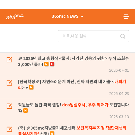
365mc NEWS
🎉 2026년 최고 흥행작 <줄지: 사라진 영웅의 귀환> 누적 조회수
3,000만 돌파!
2026-07-01
[전국확장🎉] 자연스러운게 아닌, 진짜 자연의 내 가슴 <
배파가
리
> ♥
2026-04-23
직원들도 놀란 파격 결정!
dca밉살주사, 우주 최저가
도전합니다
🪐
2026-03-13
(축) 🎉365mc지방줄기세포센터
보건복지부 지정 '첨단재생의
료실시기관'
선정!