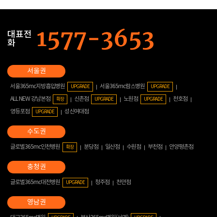
대표전
화
서울365mc지방흡입병원
서울365mc람스병원
UPGRADE
UPGRADE
ALL NEW 강남본점
신촌점
노원점
천호점
확장
UPGRADE
UPGRADE
영등포점
성신여대점
UPGRADE
글로벌365mc인천병원
분당점
일산점
수원점
부천점
안양평촌점
확장
글로벌365mc대전병원
청주점
천안점
UPGRADE