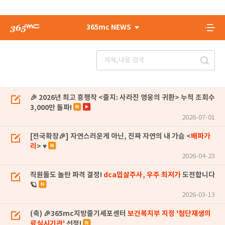
365mc NEWS
🎉 2026년 최고 흥행작 <줄지: 사라진 영웅의 귀환> 누적 조회수
3,000만 돌파!
2026-07-01
[전국확장🎉] 자연스러운게 아닌, 진짜 자연의 내 가슴 <
배파가
리
> ♥
2026-04-23
직원들도 놀란 파격 결정!
dca밉살주사, 우주 최저가
도전합니다
🪐
2026-03-13
(축) 🎉365mc지방줄기세포센터
보건복지부 지정 '첨단재생의
료실시기관'
선정!