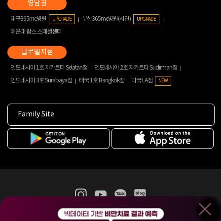
대구365mc병원
부산365mc병원(서면)
UPGRADE
UPGRADE
해운대 람스 스페셜센터
인도네시아 1호 자카르타 Selatan점
인도네시아 2호 자카르타 Sudirman점
인도네시아 3호 Surabaya점
태국 1호 Bangkok점
미국 LA점
NEW
Family Site
365mc 병·의원 이용약관
홈페이지 이용약관