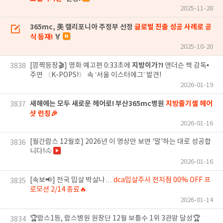
2025-11-28
365mc, 美 캘리포니아 주정부 선정
글로벌 진출 성공 사례로 공
식 등재!
🏅
2025-10-20
지방이가?!
[깜짝등장🎬] 영화 예고편 0:33초에
앤더슨 팩 감독•
3838
주연 〈K-POPS!〉 속 ‘서울 이스터에그’ 발견!
2026-01-19
새해에는 모두 새로운 헤어로! 부산365mc병원
지방줄기셀 헤어
3837
샷 런칭🎉
2026-01-16
[월간람스 12월호] 2026년 이 영상만 보면 '말'하는 대로 성공합
3836
니다!🐴
2026-01-16
[속보📢] 전국 밉살 박살나…
dca밉살주사 전지점 00% OFF 프
3835
로모션 2/14 종료🔥
2026-01-14
🏆람스1등, 람스병원 원장단 12월 보틀수 1위 3관왕 달성🏆
3834