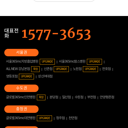
대표전
화
서울365mc지방흡입병원
서울365mc람스병원
UPGRADE
UPGRADE
ALL NEW 강남본점
신촌점
노원점
천호점
확장
UPGRADE
UPGRADE
영등포점
성신여대점
UPGRADE
글로벌365mc인천병원
분당점
일산점
수원점
부천점
안양평촌점
확장
글로벌365mc대전병원
청주점
천안점
UPGRADE