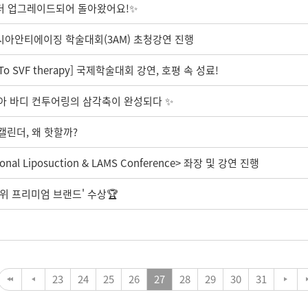
 더 업그레이드되어 돌아왔어요!✨
아시아안티에이징 학술대회(3AM) 초청강연 진행
o SVF therapy] 국제학술대회 강연, 호평 속 성료!
시아 바디 컨투어링의 삼각축이 완성되다 ✨
 캘린더, 왜 핫할까?
nal Liposuction & LAMS Conference> 좌장 및 강연 진행
1위 프리미엄 브랜드' 수상🏆️
23
24
25
26
27
28
29
30
31