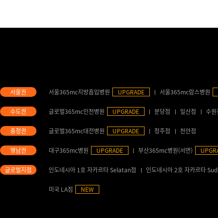
서울365mc지방흡입병원
UPGRADE
서울365mc람스병원
글로벌365mc인천병원
UPGRADE
분당점
일산점
수원
글로벌365mc대전병원
UPGRADE
청주점
천안점
대구365mc병원
UPGRADE
부산365mc병원(서면)
UPGR
인도네시아 1호 자카르타 Selatan점
인도네시아 2호 자카르타 Sud
미국 LA점
NEW