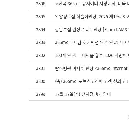
3806
✨전국 365mc 유지어터 자랑대회, 더욱
3805
안양평촌점 최슬아원장, 2025 제19회 
3804
강남본점 김정은 대표원장 [From LAMS T
3803
365mc 베트남 호치민점 오픈 완료! 아
3802
100개 완판! 교대역을 휩쓴 2026 지방이
3801
람스병원 이재준 원장 <365mc Internatio
3800
(축) 365mc '포브스코리아 고객 신뢰도 
3799
12월 17일(수) 전지점 휴진안내