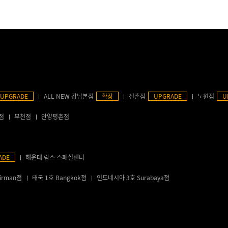
UPGRADE
ALL NEW 강남본점
확장
신촌점
UPGRADE
노원점
U
점
부천점
안양평촌점
ADE
해운대 람스 스페셜센터
irman점
태국 1호 Bangkok점
인도네시아 3호 Surabaya점