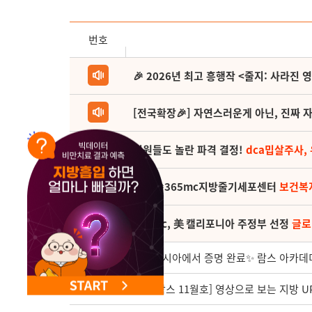
NEW 교대 지방줄기세포센터 오픈
번호
🎉 2026년 최고 흥행작 <줄지: 사라진 
[전국확장🎉] 자연스러운게 아닌, 진짜 자
직원들도 놀란 파격 결정!
dca밉살주사,
(축) 🎉365mc지방줄기세포센터
보건복
365mc, 美 캘리포니아 주정부 선정
글로
3808
인도네시아에서 증명 완료✨ 람스 아카데미
3807
[월간람스 11월호] 영상으로 보는 지방 UP T