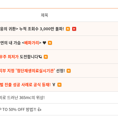
제목
영웅의 귀환> 누적 조회수 3,000만 돌파!
연의 내 가슴 <
배파가리
> ♥
 우주 최저가
도전합니다🪐
지부 지정 '첨단재생의료실시기관'
선정!
벌 진출 성공 사례로 공식 등재!
🏅
로 드러난 365mc의 위상!
O 50% OFF 방법?! 👍