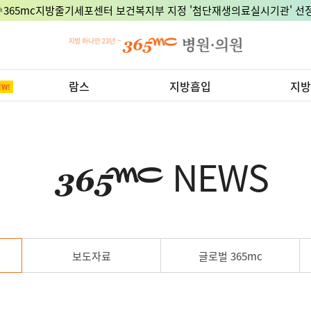
🎉365mc지방줄기세포센터 보건복지부 지정 '첨단재생의료실시기관' 선정
람스
지방흡입
지방
NEWS
보도자료
글로벌 365mc