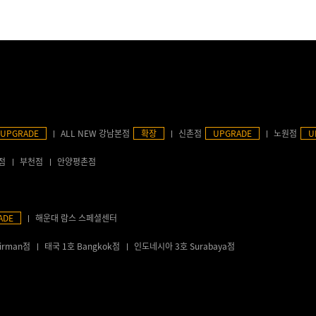
UPGRADE
ALL NEW 강남본점
확장
신촌점
UPGRADE
노원점
U
점
부천점
안양평촌점
ADE
해운대 람스 스페셜센터
irman점
태국 1호 Bangkok점
인도네시아 3호 Surabaya점