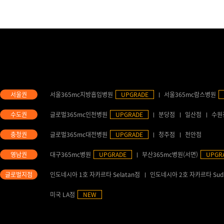
서울365mc지방흡입병원
UPGRADE
서울365mc람스병원
글로벌365mc인천병원
UPGRADE
분당점
일산점
수원
글로벌365mc대전병원
UPGRADE
청주점
천안점
대구365mc병원
UPGRADE
부산365mc병원(서면)
UPGR
인도네시아 1호 자카르타 Selatan점
인도네시아 2호 자카르타 Sud
미국 LA점
NEW