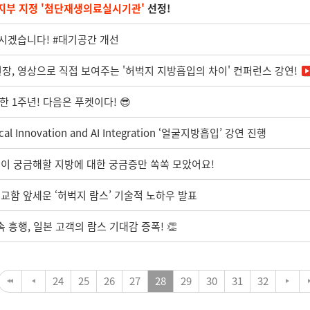
지부 지정 '첨단재생의료실시기관'
선정!
시겠습니다! #대기공간 개선
장, 영상으로 직접 보여주는 '허벅지 지방흡입의 차이' 컨퍼런스 강연!
이한 1주년! 다음은 푸켓이다! 😎
l Innovation and AI Integration ‘얼굴지방흡입’ 강연 진행
분이 궁금해할 지방에 대한 궁금증만 쏙쏙 모았어요!
정교함 앞세운 ‘허벅지 람스’ 기술적 노하우 발표
 흥행, 일본 고객의 람스 기대감 증폭! 👏
24
25
26
27
28
29
30
31
32