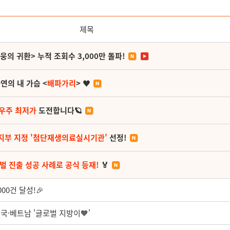
제목
영웅의 귀환> 누적 조회수 3,000만 돌파!
연의 내 가슴 <
배파가리
> ♥
 우주 최저가
도전합니다🪐
지부 지정 '첨단재생의료실시기관'
선정!
벌 진출 성공 사례로 공식 등재!
🏅
00건 달성!🎉
·베트남 '글로벌 지방이🧡'