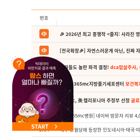
NEW 교대 지방줄기세포센터 오픈
번호
🎉 2026년 최고 흥행작 <줄지: 사라진 
[전국확장🎉] 자연스러운게 아닌, 진짜 자
직원들도 놀란 파격 결정!
dca밉살주사,
(축) 🎉365mc지방줄기세포센터
보건복
365mc, 美 캘리포니아 주정부 선정
글로
3795
[서울365mc병원] 네이버 방문자 리뷰 4,0
3794
대구 반월당에 등장한 인도네시아·태국·미국