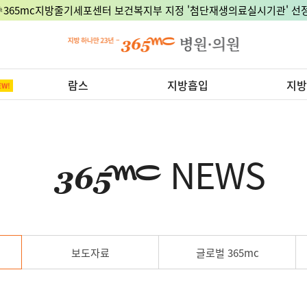
🎉365mc지방줄기세포센터 보건복지부 지정 '첨단재생의료실시기관' 선정
람스
지방흡입
지방
NEWS
보도자료
글로벌 365mc