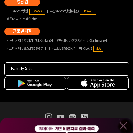
대구365mc병원
부산365mc병원(서면)
UPGRADE
UPGRADE
해운대 람스 스페셜센터
인도네시아 1호 자카르타 Selatan점
인도네시아 2호 자카르타 Sudirman점
인도네시아 3호 Surabaya점
태국 1호 Bangkok점
미국 LA점
NEW
Family Site
365mc 병·의원 이용약관
홈페이지 이용약관