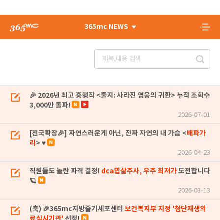
365mc NEWS
🎉 2026년 최고 흥행작 <줄지: 사라진 영웅의 귀환> 누적 조회수
3,000만 돌파!
2026-07-01
[전국확장🎉] 자연스러운게 아닌, 진짜 자연의 내 가슴 <
배파가
리
> ♥
2026-04-23
직원들도 놀란 파격 결정!
dca밉살주사, 우주 최저가
도전합니다
🪐
2026-03-13
(축) 🎉365mc지방줄기세포센터
보건복지부 지정 '첨단재생의
료실시기관'
선정!