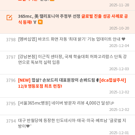
2025-11-28
365mc, 美 캘리포니아 주정부 선정
글로벌 진출 성공 사례로 공
식 등재!
🏅
2025-10-20
[멤버십앱] 바코드 화면 자동 ‘최대 밝기’ 기능 업데이트 안내 🧡
3798
2025-12-04
[강남본점] 이근직 센터장, 국제 학술대회 허파고리람스 단독 강
3797
연으로 독보적 실력 입증
2025-12-03
[NEW]
밉살? 손보드리 대표원장이 손봐드림🥊
[dca밉살주사]
3796
12/8 영등포점 최초 런칭!
2025-12-02
[서울365mc병원] 네이버 방문자 리뷰 4,000건 달성!🎉
3795
2025-12-02
대구 반월당에 등장한 인도네시아·태국·미국·베트남 '글로벌 지
3794
방이🧡'
2025-12-01