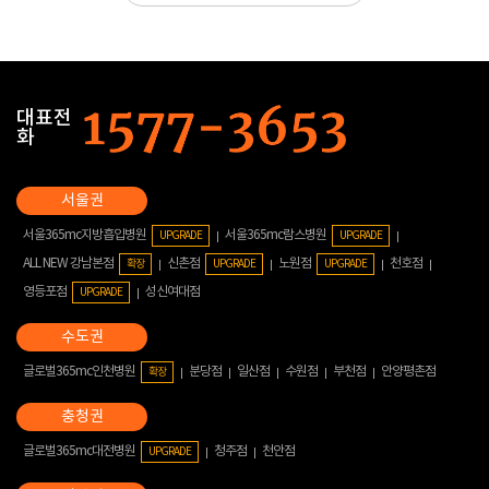
대표전
화
서울365mc지방흡입병원
서울365mc람스병원
UPGRADE
UPGRADE
ALL NEW 강남본점
신촌점
노원점
천호점
확장
UPGRADE
UPGRADE
영등포점
성신여대점
UPGRADE
글로벌365mc인천병원
분당점
일산점
수원점
부천점
안양평촌점
확장
글로벌365mc대전병원
청주점
천안점
UPGRADE