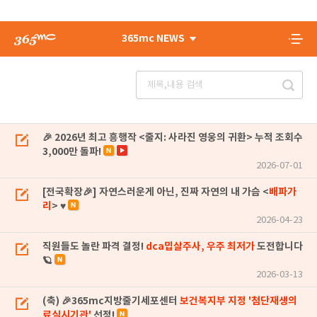
365mc NEWS
🎉 2026년 최고 흥행작 <줄지: 사라진 영웅의 귀환> 누적 조회수
3,000만 돌파!
2026-07-01
[전국확장🎉] 자연스러운게 아닌, 진짜 자연의 내 가슴 <
배파가
리
> ♥
2026-04-23
직원들도 놀란 파격 결정!
dca밉살주사, 우주 최저가
도전합니다
🪐
2026-03-13
(축) 🎉365mc지방줄기세포센터
보건복지부 지정 '첨단재생의
료실시기관'
선정!