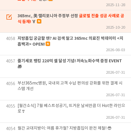
2025-11-28
365mc, 美 캘리포니아 주정부 선정
글로벌 진출 성공 사례로 공
식 등재!
🏅
2025-10-20
지방흡입 궁금할 땐? AI 검색 말고 365mc 의료진 빅데이터 <지
4058
흡백과> OPEN!
2026-08-03
줄기세포 뱅킹 220억 셀 달성 기념! 저속노화수액 증정 EVENT
4057
🎁
2026-07-31
부산365mc병원, 국내외 고객 수납 편의성 강화를 위한 결제 시
4056
스템 개선
2026-07-31
[월간소식] 7월 베스트성공기, 뜨거운 날씨만큼 더 Hot한 라인으
4055
로👙
2026-07-31
월간 교대지방이: 여름 휴가철? 지방흡입이 완전 제철! 😎
4054