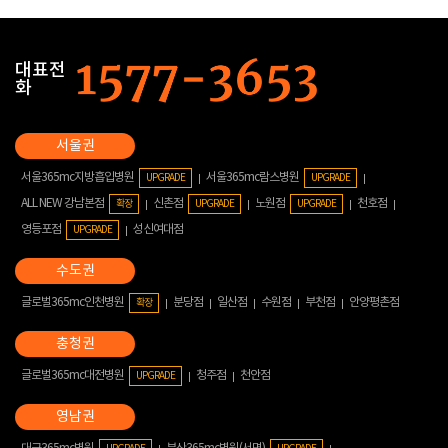
대표전
화
서울365mc지방흡입병원
서울365mc람스병원
UPGRADE
UPGRADE
ALL NEW 강남본점
신촌점
노원점
천호점
확장
UPGRADE
UPGRADE
영등포점
성신여대점
UPGRADE
글로벌365mc인천병원
분당점
일산점
수원점
부천점
안양평촌점
확장
글로벌365mc대전병원
청주점
천안점
UPGRADE