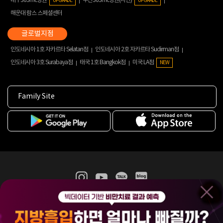
대구365mc병원
부산365mc병원(서면)
UPGRADE
UPGRADE
해운대 람스 스페셜센터
인도네시아 1호 자카르타 Selatan점
인도네시아 2호 자카르타 Sudirman점
인도네시아 3호 Surabaya점
태국 1호 Bangkok점
미국 LA점
NEW
Family Site
365mc 병·의원 이용약관
홈페이지 이용약관
개인정보처리방침
비급여진료수가
증명서발급
인재채용