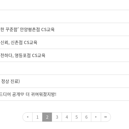
대한 꾸준함' 안양평촌점 CS교육
 신뢰, 신촌점 CS교육
실천하다, 영등포점 CS교육
 정상 진료)
 드디어 공개💛 더 귀여워졌지방!
1
2
3
4
5
6