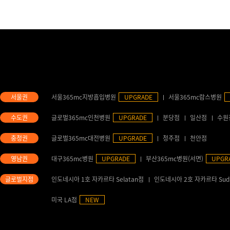
서울365mc지방흡입병원
UPGRADE
서울365mc람스병원
글로벌365mc인천병원
UPGRADE
분당점
일산점
수원
글로벌365mc대전병원
UPGRADE
청주점
천안점
대구365mc병원
UPGRADE
부산365mc병원(서면)
UPGR
인도네시아 1호 자카르타 Selatan점
인도네시아 2호 자카르타 Sud
미국 LA점
NEW