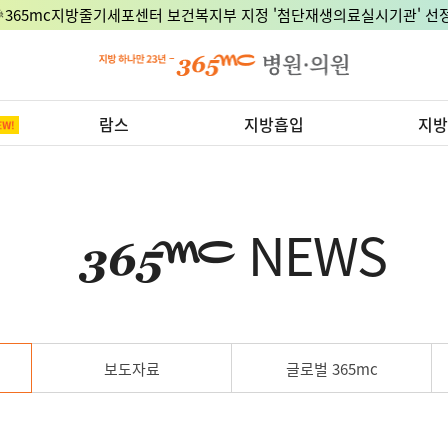
🎉365mc지방줄기세포센터 보건복지부 지정 '첨단재생의료실시기관' 선정
람스
지방흡입
지방
NEWS
보도자료
글로벌 365mc