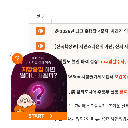
NEW 교대 지방줄기세포센터 오픈
번호
🎉 2026년 최고 흥행작 <줄지: 사라진 
[전국확장🎉] 자연스러운게 아닌, 진짜 자
직원들도 놀란 파격 결정!
dca밉살주사,
(축) 🎉365mc지방줄기세포센터
보건복
365mc, 美 캘리포니아 주정부 선정
글로
4055
[월간소식] 7월 베스트성공기, 뜨거운 날씨
4054
월간 교대지방이: 여름 휴가철? 지방흡입이