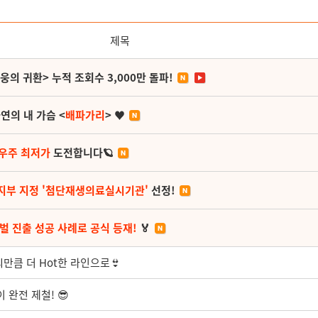
제목
영웅의 귀환> 누적 조회수 3,000만 돌파!
연의 내 가슴 <
배파가리
> ♥
 우주 최저가
도전합니다🪐
지부 지정 '첨단재생의료실시기관'
선정!
벌 진출 성공 사례로 공식 등재!
🏅
만큼 더 Hot한 라인으로👙
 완전 제철! 😎