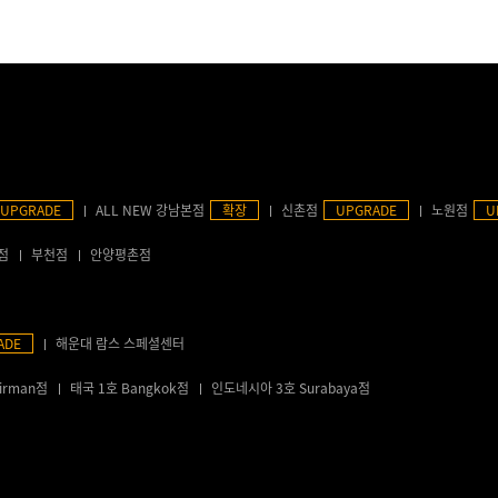
UPGRADE
ALL NEW 강남본점
확장
신촌점
UPGRADE
노원점
U
점
부천점
안양평촌점
ADE
해운대 람스 스페셜센터
irman점
태국 1호 Bangkok점
인도네시아 3호 Surabaya점