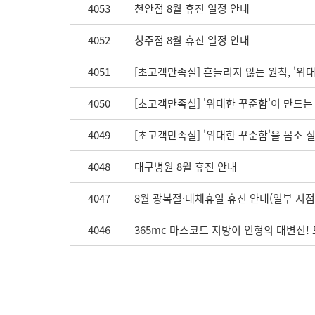
4053
천안점 8월 휴진 일정 안내
4052
청주점 8월 휴진 일정 안내
4051
[초고객만족실] 흔들리지 않는 원칙, '위
4050
[초고객만족실] '위대한 꾸준함'이 만드는
4049
[초고객만족실] '위대한 꾸준함'을 몸소 
4048
대구병원 8월 휴진 안내
4047
8월 광복절·대체휴일 휴진 안내(일부 지점
4046
365mc 마스코트 지방이 인형의 대변신!