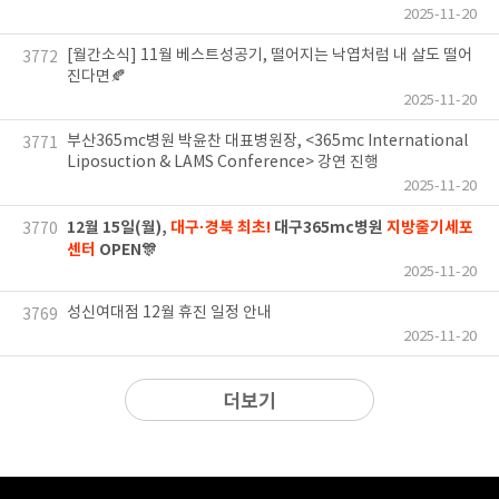
2025-11-20
[월간소식] 11월 베스트성공기, 떨어지는 낙엽처럼 내 살도 떨어
3772
진다면🍂
2025-11-20
부산365mc병원 박윤찬 대표병원장, <365mc International
3771
Liposuction & LAMS Conference> 강연 진행
2025-11-20
12월 15일(월),
대구·경북 최초!
대구365mc병원
지방줄기세포
3770
센터
OPEN🎊
2025-11-20
성신여대점 12월 휴진 일정 안내
3769
2025-11-20
더보기