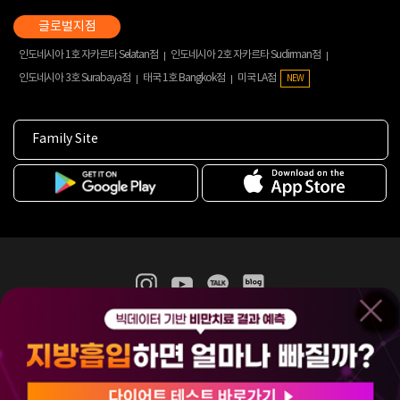
인도네시아 1호 자카르타 Selatan점
인도네시아 2호 자카르타 Sudirman점
인도네시아 3호 Surabaya점
태국 1호 Bangkok점
미국 LA점
NEW
Family Site
365mc 병·의원 이용약관
홈페이지 이용약관
개인정보처리방침
비급여진료수가
증명서발급
인재채용
(주)365mcㅣ서울특별시 서초구 서초대로52길 7, 3~4층(서초동, 제일빌딩)
120-87-04354ㅣ김남철