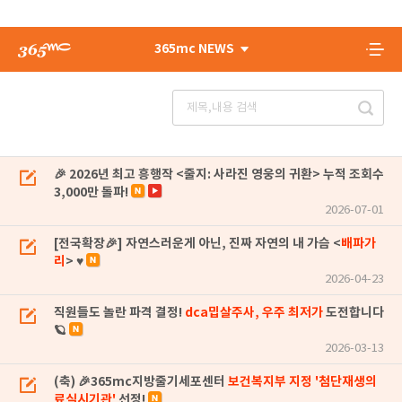
365mc NEWS
🎉 2026년 최고 흥행작 <줄지: 사라진 영웅의 귀환> 누적 조회수
3,000만 돌파!
2026-07-01
[전국확장🎉] 자연스러운게 아닌, 진짜 자연의 내 가슴 <
배파가
리
> ♥
2026-04-23
직원들도 놀란 파격 결정!
dca밉살주사, 우주 최저가
도전합니다
🪐
2026-03-13
(축) 🎉365mc지방줄기세포센터
보건복지부 지정 '첨단재생의
료실시기관'
선정!