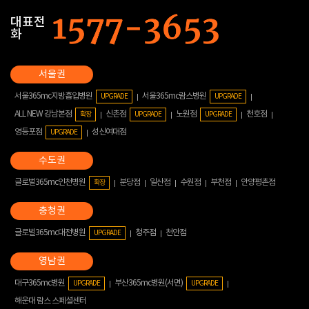
대표전
화
서울365mc지방흡입병원
서울365mc람스병원
UPGRADE
UPGRADE
ALL NEW 강남본점
신촌점
노원점
천호점
확장
UPGRADE
UPGRADE
영등포점
성신여대점
UPGRADE
글로벌365mc인천병원
분당점
일산점
수원점
부천점
안양평촌점
확장
글로벌365mc대전병원
청주점
천안점
UPGRADE
대구365mc병원
부산365mc병원(서면)
UPGRADE
UPGRADE
해운대 람스 스페셜센터