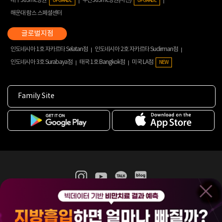
대구365mc병원
부산365mc병원(서면)
UPGRADE
UPGRADE
해운대 람스 스페셜센터
인도네시아 1호 자카르타 Selatan점
인도네시아 2호 자카르타 Sudirman점
인도네시아 3호 Surabaya점
태국 1호 Bangkok점
미국 LA점
NEW
Family Site
365mc 병·의원 이용약관
홈페이지 이용약관
개인정보처리방침
비급여진료수가
증명서발급
인재채용