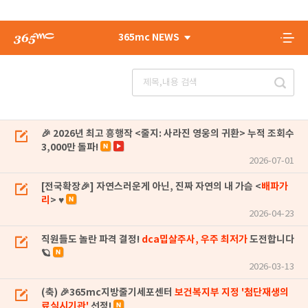
365mc NEWS
🎉 2026년 최고 흥행작 <줄지: 사라진 영웅의 귀환> 누적 조회수
3,000만 돌파!
2026-07-01
[전국확장🎉] 자연스러운게 아닌, 진짜 자연의 내 가슴 <
배파가
리
> ♥
2026-04-23
직원들도 놀란 파격 결정!
dca밉살주사, 우주 최저가
도전합니다
🪐
2026-03-13
(축) 🎉365mc지방줄기세포센터
보건복지부 지정 '첨단재생의
료실시기관'
선정!