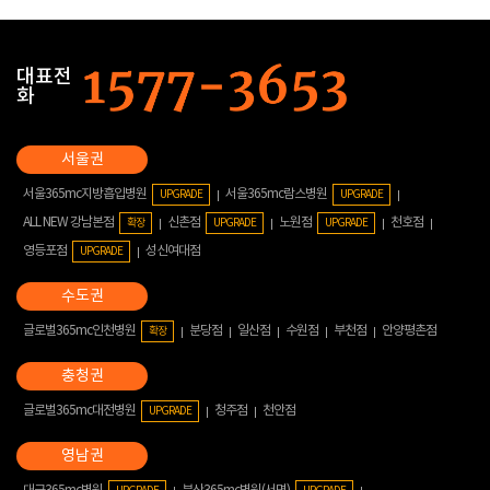
대표전
화
서울365mc지방흡입병원
서울365mc람스병원
UPGRADE
UPGRADE
ALL NEW 강남본점
신촌점
노원점
천호점
확장
UPGRADE
UPGRADE
영등포점
성신여대점
UPGRADE
글로벌365mc인천병원
분당점
일산점
수원점
부천점
안양평촌점
확장
글로벌365mc대전병원
청주점
천안점
UPGRADE