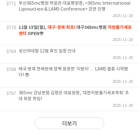
부산365mc병원 박윤찬 대표병원장, <365mc International
3771
Liposuction & LAMS Conference> 강연 진행
2025-11-20
12월 15일(월),
대구·경북 최초!
대구365mc병원
지방줄기세포
3770
센터
OPEN🎊
2025-11-20
성신여대점 12월 휴진 일정 안내
3769
2025-11-20
태국 방콕 한복판에 깜짝 등장한 ‘지방이’… LAMS 열풍 시작됐
3768
다! 😎
2025-11-20
365mc 강남본점 김정은 대표원장, ‘대한지방줄기세포학회’ 초
3767
대 회장 취임!
2025-11-20
더보기