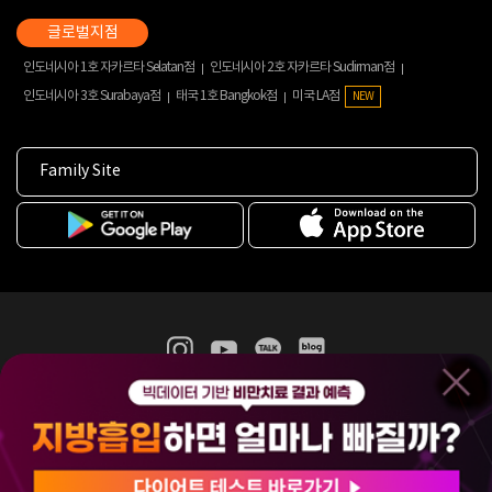
인도네시아 1호 자카르타 Selatan점
인도네시아 2호 자카르타 Sudirman점
인도네시아 3호 Surabaya점
태국 1호 Bangkok점
미국 LA점
NEW
Family Site
365mc 병·의원 이용약관
홈페이지 이용약관
개인정보처리방침
비급여진료수가
증명서발급
인재채용
(주)365mcㅣ서울특별시 서초구 서초대로52길 7, 3~4층(서초동, 제일빌딩)
120-87-04354ㅣ김남철