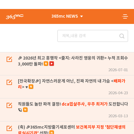
365mc NEWS
🎉 2026년 최고 흥행작 <줄지: 사라진 영웅의 귀환> 누적 조회수
3,000만 돌파!
2026-07-01
[전국확장🎉] 자연스러운게 아닌, 진짜 자연의 내 가슴 <
배파가
리
> ♥
2026-04-23
직원들도 놀란 파격 결정!
dca밉살주사, 우주 최저가
도전합니다
🪐
2026-03-13
(축) 🎉365mc지방줄기세포센터
보건복지부 지정 '첨단재생의
료실시기관'
선정!