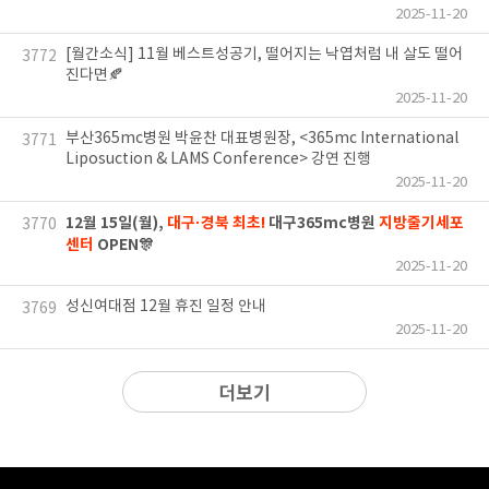
2025-11-20
[월간소식] 11월 베스트성공기, 떨어지는 낙엽처럼 내 살도 떨어
3772
진다면🍂
2025-11-20
부산365mc병원 박윤찬 대표병원장, <365mc International
3771
Liposuction & LAMS Conference> 강연 진행
2025-11-20
12월 15일(월),
대구·경북 최초!
대구365mc병원
지방줄기세포
3770
센터
OPEN🎊
2025-11-20
성신여대점 12월 휴진 일정 안내
3769
2025-11-20
더보기