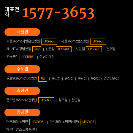
대표전
화
서울365mc지방흡입병원
서울365mc람스병원
UPGRADE
UPGRADE
ALL NEW 강남본점
신촌점
노원점
천호점
확장
UPGRADE
UPGRADE
영등포점
성신여대점
UPGRADE
글로벌365mc인천병원
분당점
일산점
수원점
부천점
안양평촌점
확장
글로벌365mc대전병원
청주점
천안점
UPGRADE
대구365mc병원
부산365mc병원(서면)
UPGRADE
UPGRADE
해운대 람스 스페셜센터