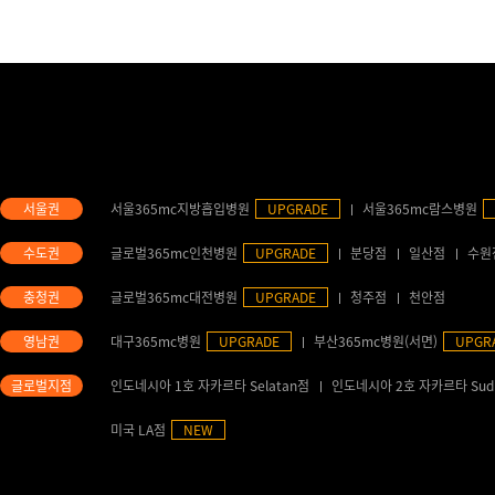
서울365mc지방흡입병원
UPGRADE
서울365mc람스병원
글로벌365mc인천병원
UPGRADE
분당점
일산점
수원
글로벌365mc대전병원
UPGRADE
청주점
천안점
대구365mc병원
UPGRADE
부산365mc병원(서면)
UPGR
인도네시아 1호 자카르타 Selatan점
인도네시아 2호 자카르타 Sud
미국 LA점
NEW