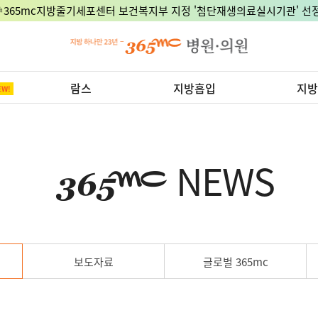
🎉365mc지방줄기세포센터 보건복지부 지정 '첨단재생의료실시기관' 선정
람스
지방흡입
지방
NEWS
보도자료
글로벌 365mc