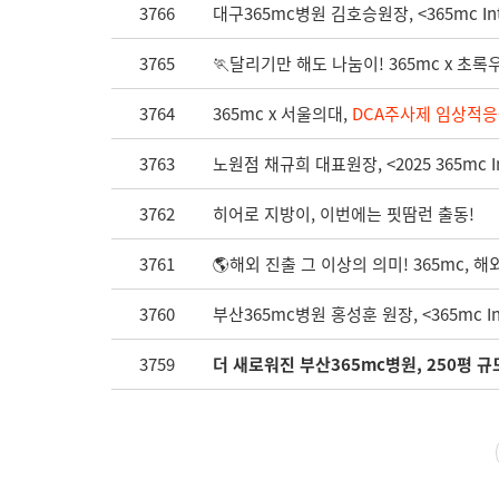
3766
대구365mc병원 김호승원장, <365mc Inter
3765
🏃달리기만 해도 나눔이! 365mc x 초록
3764
365mc x 서울의대,
DCA주사제 임상적응
3763
노원점 채규희 대표원장, <2025 365mc Inte
3762
히어로 지방이, 이번에는 핏땀런 출동!
3761
🌎해외 진출 그 이상의 의미! 365mc, 해
3760
부산365mc병원 홍성훈 원장, <365mc Inte
3759
더 새로워진 부산365mc병원, 250평 규모