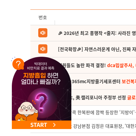
NEW 교대 지방줄기세포센터 오픈
번호
🎉 2026년 최고 흥행작 <줄지: 사라진 
[전국확장🎉] 자연스러운게 아닌, 진짜 자
직원들도 놀란 파격 결정!
dca밉살주사,
(축) 🎉365mc지방줄기세포센터
보건복
365mc, 美 캘리포니아 주정부 선정
글로
3768
태국 방콕 한복판에 깜짝 등장한 ‘지방이’…
3767
365mc 강남본점 김정은 대표원장, ‘대