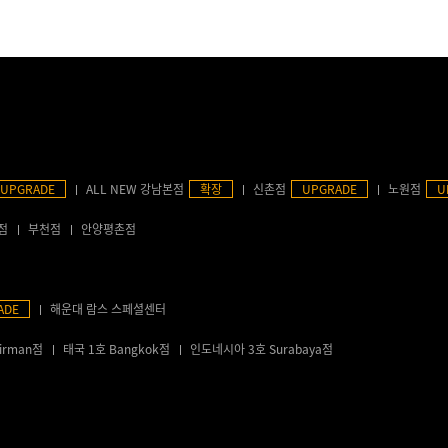
UPGRADE
ALL NEW 강남본점
확장
신촌점
UPGRADE
노원점
U
점
부천점
안양평촌점
ADE
해운대 람스 스페셜센터
irman점
태국 1호 Bangkok점
인도네시아 3호 Surabaya점