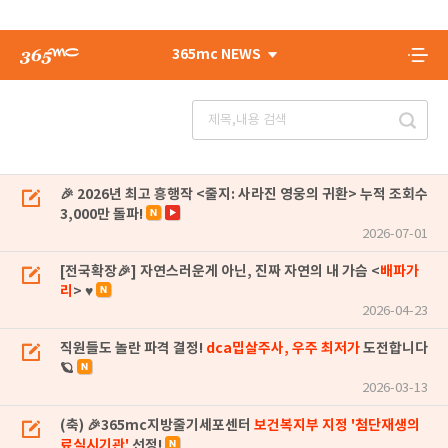
365mc NEWS
🎉 2026년 최고 흥행작 <줄지: 사라진 영웅의 귀환> 누적 조회수
3,000만 돌파!
2026-07-01
[전국확장🎉] 자연스러운게 아닌, 진짜 자연의 내 가슴 <
배파가
리
> ♥
2026-04-23
직원들도 놀란 파격 결정!
dca밉살주사, 우주 최저가
도전합니다
🪐
2026-03-13
(축) 🎉365mc지방줄기세포센터
보건복지부 지정 '첨단재생의
료실시기관'
선정!