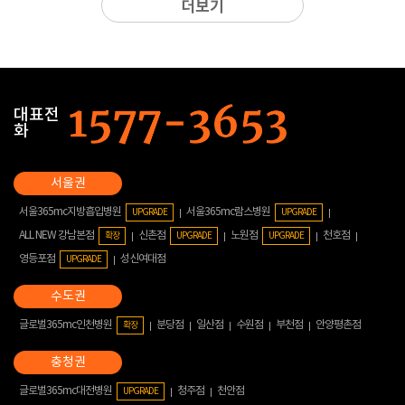
더보기
대표전
화
서울365mc지방흡입병원
서울365mc람스병원
UPGRADE
UPGRADE
ALL NEW 강남본점
신촌점
노원점
천호점
확장
UPGRADE
UPGRADE
영등포점
성신여대점
UPGRADE
글로벌365mc인천병원
분당점
일산점
수원점
부천점
안양평촌점
확장
글로벌365mc대전병원
청주점
천안점
UPGRADE