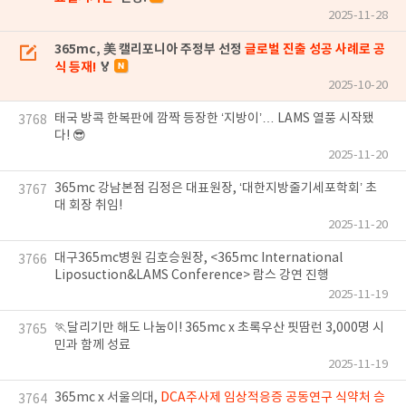
2025-11-28
365mc, 美 캘리포니아 주정부 선정
글로벌 진출 성공 사례로 공
식 등재!
🏅
2025-10-20
태국 방콕 한복판에 깜짝 등장한 ‘지방이’… LAMS 열풍 시작됐
3768
다! 😎
2025-11-20
365mc 강남본점 김정은 대표원장, ‘대한지방줄기세포학회’ 초
3767
대 회장 취임!
2025-11-20
대구365mc병원 김호승원장, <365mc International
3766
Liposuction&LAMS Conference> 람스 강연 진행
2025-11-19
🏃달리기만 해도 나눔이! 365mc x 초록우산 핏땀런 3,000명 시
3765
민과 함께 성료
2025-11-19
365mc x 서울의대,
DCA주사제 임상적응증 공동연구 식약처 승
3764