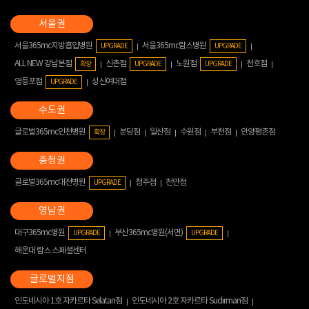
서울365mc지방흡입병원
서울365mc람스병원
UPGRADE
UPGRADE
ALL NEW 강남본점
신촌점
노원점
천호점
확장
UPGRADE
UPGRADE
영등포점
성신여대점
UPGRADE
글로벌365mc인천병원
분당점
일산점
수원점
부천점
안양평촌점
확장
글로벌365mc대전병원
청주점
천안점
UPGRADE
대구365mc병원
부산365mc병원(서면)
UPGRADE
UPGRADE
해운대 람스 스페셜센터
인도네시아 1호 자카르타 Selatan점
인도네시아 2호 자카르타 Sudirman점