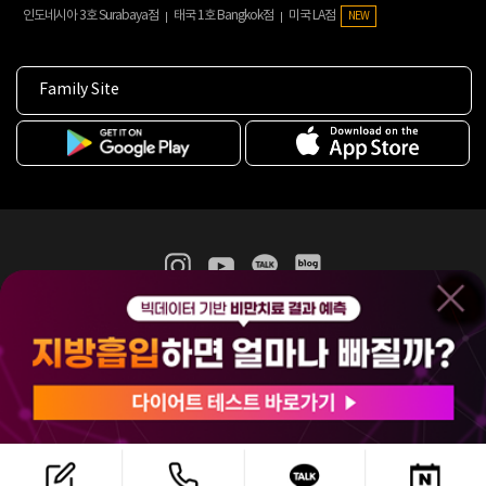
인도네시아 3호 Surabaya점
태국 1호 Bangkok점
미국 LA점
NEW
Family Site
365mc 병·의원 이용약관
홈페이지 이용약관
개인정보처리방침
비급여진료수가
증명서발급
인재채용
(주)365mcㅣ서울특별시 서초구 서초대로52길 7, 3~4층(서초동, 제일빌딩)
120-87-04354ㅣ김남철
COPYRIGHT(C) 2025 365mc. ALL RIGHTS RESERVED.