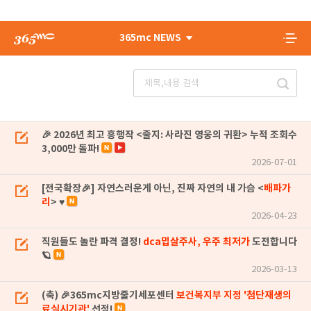
365mc NEWS
🎉 2026년 최고 흥행작 <줄지: 사라진 영웅의 귀환> 누적 조회수
3,000만 돌파!
2026-07-01
[전국확장🎉] 자연스러운게 아닌, 진짜 자연의 내 가슴 <
배파가
리
> ♥
2026-04-23
직원들도 놀란 파격 결정!
dca밉살주사, 우주 최저가
도전합니다
🪐
2026-03-13
(축) 🎉365mc지방줄기세포센터
보건복지부 지정 '첨단재생의
료실시기관'
선정!