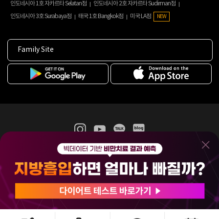
인도네시아 1호 자카르타 Selatan점
인도네시아 2호 자카르타 Sudirman점
인도네시아 3호 Surabaya점
태국 1호 Bangkok점
미국 LA점
NEW
Family Site
365mc 병·의원 이용약관
홈페이지 이용약관
개인정보처리방침
비급여진료수가
증명서발급
인재채용
(주)365mcㅣ서울특별시 서초구 서초대로52길 7, 3~4층(서초동, 제일빌딩)
120-87-04354ㅣ김남철
COPYRIGHT(C) 2025 365mc. ALL RIGHTS RESERVED.