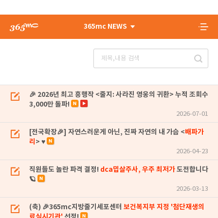
365mc NEWS
🎉 2026년 최고 흥행작 <줄지: 사라진 영웅의 귀환> 누적 조회수
3,000만 돌파!
2026-07-01
[전국확장🎉] 자연스러운게 아닌, 진짜 자연의 내 가슴 <
배파가
리
> ♥
2026-04-23
직원들도 놀란 파격 결정!
dca밉살주사, 우주 최저가
도전합니다
🪐
2026-03-13
(축) 🎉365mc지방줄기세포센터
보건복지부 지정 '첨단재생의
료실시기관'
선정!