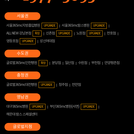
서울365mc지방흡입병원
서울365mc람스병원
UPGRADE
UPGRADE
ALL NEW 강남본점
신촌점
노원점
천호점
확장
UPGRADE
UPGRADE
영등포점
성신여대점
UPGRADE
글로벌365mc인천병원
분당점
일산점
수원점
부천점
안양평촌점
확장
글로벌365mc대전병원
청주점
천안점
UPGRADE
대구365mc병원
부산365mc병원(서면)
UPGRADE
UPGRADE
해운대 람스 스페셜센터