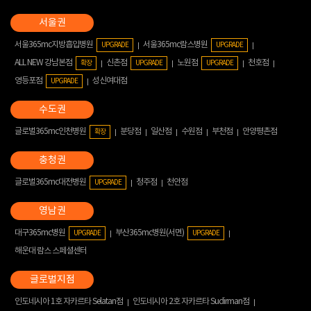
서울365mc지방흡입병원
서울365mc람스병원
UPGRADE
UPGRADE
ALL NEW 강남본점
신촌점
노원점
천호점
확장
UPGRADE
UPGRADE
영등포점
성신여대점
UPGRADE
글로벌365mc인천병원
분당점
일산점
수원점
부천점
안양평촌점
확장
글로벌365mc대전병원
청주점
천안점
UPGRADE
대구365mc병원
부산365mc병원(서면)
UPGRADE
UPGRADE
해운대 람스 스페셜센터
인도네시아 1호 자카르타 Selatan점
인도네시아 2호 자카르타 Sudirman점