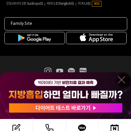
인도네시아 3호 Surabaya점
태국 1호 Bangkok점
미국 LA점
NEW
Family Site
365mc 병·의원 이용약관
홈페이지 이용약관
개인정보처리방침
비급여진료수가
증명서발급
인재채용
(주)365mcㅣ서울특별시 서초구 서초대로52길 7, 3~4층(서초동, 제일빌딩)
120-87-04354ㅣ김남철
COPYRIGHT(C) 2025 365mc. ALL RIGHTS RESERVED.