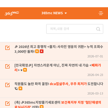
365mc NEWS
🎉 2026년 최고 흥행작 <줄지: 사라진 영웅의 귀환> 누적 조회수
3,000만 돌파!
2026-07-01
[전국확장🎉] 자연스러운게 아닌, 진짜 자연의 내 가슴 <
배파가
리
> ♥
2026-04-23
직원들도 놀란 파격 결정!
dca밉살주사, 우주 최저가
도전합니다
🪐
2026-03-13
(축) 🎉365mc지방줄기세포센터
보건복지부 지정 '첨단재생의
료실시기관'
선정!