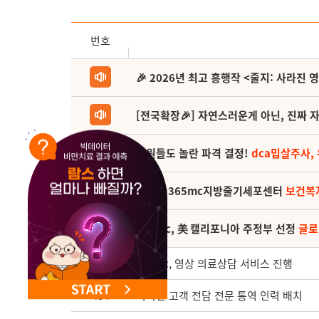
NEW 교대 지방줄기세포센터 오픈
번호
🎉 2026년 최고 흥행작 <줄지: 사라진 
[전국확장🎉] 자연스러운게 아닌, 진짜 자
직원들도 놀란 파격 결정!
dca밉살주사,
(축) 🎉365mc지방줄기세포센터
보건복
365mc, 美 캘리포니아 주정부 선정
글로
485
365mc, 영상 의료상담 서비스 진행
484
외국인 고객 전담 전문 통역 인력 배치