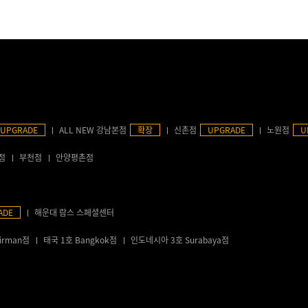
UPGRADE
ALL NEW 강남본점
확장
신촌점
UPGRADE
노원점
U
점
부천점
안양평촌점
ADE
해운대 람스 스페셜센터
irman점
태국 1호 Bangkok점
인도네시아 3호 Surabaya점