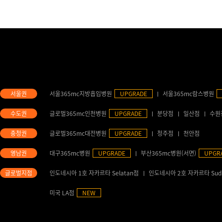
서울365mc지방흡입병원
UPGRADE
서울365mc람스병원
글로벌365mc인천병원
UPGRADE
분당점
일산점
수원
글로벌365mc대전병원
UPGRADE
청주점
천안점
대구365mc병원
UPGRADE
부산365mc병원(서면)
UPGR
인도네시아 1호 자카르타 Selatan점
인도네시아 2호 자카르타 Sud
미국 LA점
NEW