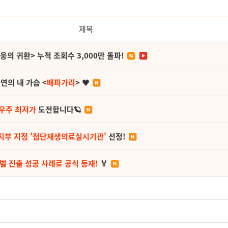
제목
영웅의 귀환> 누적 조회수 3,000만 돌파!
연의 내 가슴 <
배파가리
> ♥
 우주 최저가
도전합니다🪐
지부 지정 '첨단재생의료실시기관'
선정!
벌 진출 성공 사례로 공식 등재!
🏅