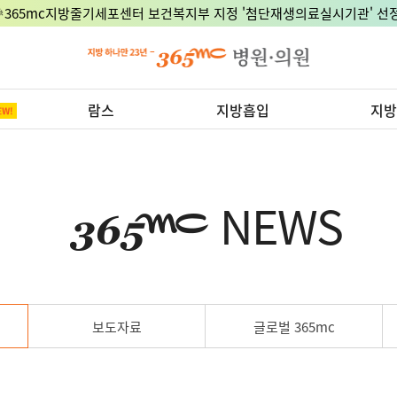
🎉365mc지방줄기세포센터 보건복지부 지정 '첨단재생의료실시기관' 선정
람스
지방흡입
지방
NEWS
보도자료
글로벌 365mc