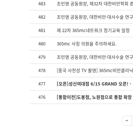
483
조민영 공동원장, 제32차 대한비만학회 
482
조민영 공동원장, 대한비만·대사수술 연
481
제 22차 365mc네트워크 정기교육 일정
480
365mc 사칭 의원을 주의하세요.
479
조민영 공동원장, 대한비만·대사수술 연
478
[중국 사천성 TV 촬영] 365mc비만클
477
[오픈]성신여대점 6/15 GRAND 오픈!
476
[통합이전]도봉점, 노원점으로 통합 확장