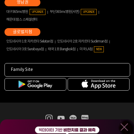
대구365mc병원
부산365mc병원(서면)
UPGRADE
UPGRADE
해운대 람스 스페셜센터
인도네시아 1호 자카르타 Selatan점
인도네시아 2호 자카르타 Sudirman점
인도네시아 3호 Surabaya점
태국 1호 Bangkok점
미국 LA점
NEW
Family Site
365mc 병·의원 이용약관
홈페이지 이용약관