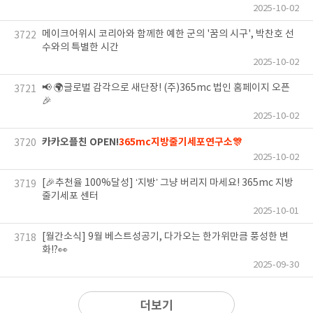
2025-10-02
메이크어위시 코리아와 함께한 예한 군의 '꿈의 시구', 박찬호 선
3722
수와의 특별한 시간
2025-10-02
📢 🌍글로벌 감각으로 새단장! (주)365mc 법인 홈페이지 오픈
3721
🎉
2025-10-02
카카오플친 OPEN!
365mc지방줄기세포연구소🎊
3720
2025-10-02
[🎉추천율 100%달성] ‘지방’ 그냥 버리지 마세요! 365mc 지방
3719
줄기세포 센터
2025-10-01
[월간소식] 9월 베스트성공기, 다가오는 한가위만큼 풍성한 변
3718
화!?👀
2025-09-30
더보기