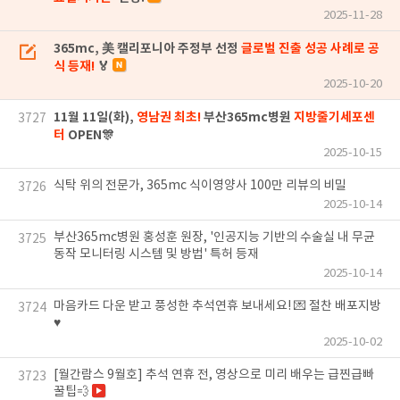
2025-11-28
365mc, 美 캘리포니아 주정부 선정
글로벌 진출 성공 사례로 공
식 등재!
🏅
2025-10-20
11월 11일(화),
영남권 최초!
부산365mc병원
지방줄기세포센
3727
터
OPEN🎊
2025-10-15
식탁 위의 전문가, 365mc 식이영양사 100만 리뷰의 비밀
3726
2025-10-14
부산365mc병원 홍성훈 원장, '인공지능 기반의 수술실 내 무균
3725
동작 모니터링 시스템 및 방법' 특허 등재
2025-10-14
마음카드 다운 받고 풍성한 추석연휴 보내세요! 💌 절찬 배포지방
3724
♥️
2025-10-02
[월간람스 9월호] 추석 연휴 전, 영상으로 미리 배우는 급찐급빠
3723
꿀팁💨