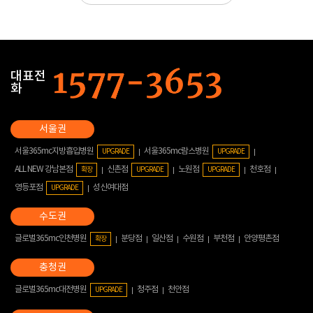
대표전
화
서울365mc지방흡입병원
서울365mc람스병원
UPGRADE
UPGRADE
ALL NEW 강남본점
신촌점
노원점
천호점
확장
UPGRADE
UPGRADE
영등포점
성신여대점
UPGRADE
글로벌365mc인천병원
분당점
일산점
수원점
부천점
안양평촌점
확장
글로벌365mc대전병원
청주점
천안점
UPGRADE