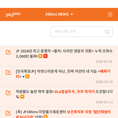
365mc NEWS
🎉 2026년 최고 흥행작 <줄지: 사라진 영웅의 귀환> 누적 조회수
3,000만 돌파!
2026-07-01
[전국확장🎉] 자연스러운게 아닌, 진짜 자연의 내 가슴 <
배파가
리
> ♥
2026-04-23
직원들도 놀란 파격 결정!
dca밉살주사, 우주 최저가
도전합니다
🪐
2026-03-13
(축) 🎉365mc지방줄기세포센터
보건복지부 지정 '첨단재생의
료실시기관'
선정!