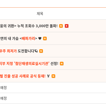
제목
영웅의 귀환> 누적 조회수 3,000만 돌파!
연의 내 가슴 <
배파가리
> ♥
 우주 최저가
도전합니다🪐
지부 지정 '첨단재생의료실시기관'
선정!
벌 진출 성공 사례로 공식 등재!
🏅
 예정
 예정