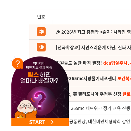
NEW 교대 지방줄기세포센터 오픈
번호
🎉 2026년 최고 흥행작 <줄지: 사라진 
[전국확장🎉] 자연스러운게 아닌, 진짜 자
직원들도 놀란 파격 결정!
dca밉살주사,
(축) 🎉365mc지방줄기세포센터
보건복
365mc, 美 캘리포니아 주정부 선정
글로
458
제 21차 365mc 네트워크 정기 교육 진행
457
조민영 공동원장, 대한비만체형학회 강연