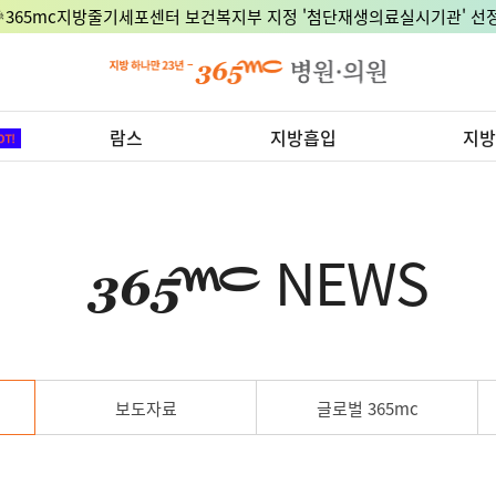
🎉365mc지방줄기세포센터 보건복지부 지정 '첨단재생의료실시기관' 선정
람스
지방흡입
지방
NEWS
보도자료
글로벌 365mc