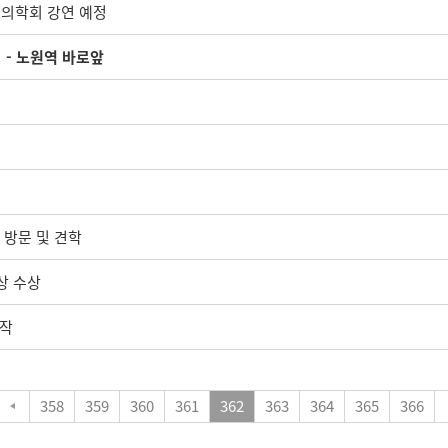
틱의학회 강연 예정
! - 노원역 바로앞
 방문 및 견학
상 수상
시작
358
359
360
361
362
363
364
365
366