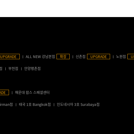
UPGRADE
ALL NEW 강남본점
확장
신촌점
UPGRADE
노원점
U
점
부천점
안양평촌점
ADE
해운대 람스 스페셜센터
irman점
태국 1호 Bangkok점
인도네시아 3호 Surabaya점