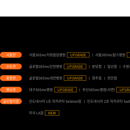
서울365mc지방흡입병원
UPGRADE
서울365mc람스병원
글로벌365mc인천병원
UPGRADE
분당점
일산점
수원
글로벌365mc대전병원
UPGRADE
청주점
천안점
대구365mc병원
UPGRADE
부산365mc병원(서면)
UPGR
인도네시아 1호 자카르타 Selatan점
인도네시아 2호 자카르타 Sud
미국 LA점
NEW