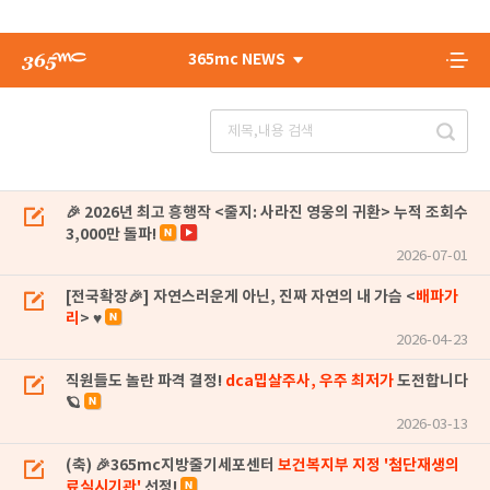
365mc NEWS
🎉 2026년 최고 흥행작 <줄지: 사라진 영웅의 귀환> 누적 조회수
3,000만 돌파!
2026-07-01
[전국확장🎉] 자연스러운게 아닌, 진짜 자연의 내 가슴 <
배파가
리
> ♥
2026-04-23
직원들도 놀란 파격 결정!
dca밉살주사, 우주 최저가
도전합니다
🪐
2026-03-13
(축) 🎉365mc지방줄기세포센터
보건복지부 지정 '첨단재생의
료실시기관'
선정!