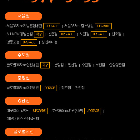
서울365mc지방흡입병원
서울365mc람스병원
UPGRADE
UPGRADE
ALL NEW 강남본점
신촌점
노원점
천호점
확장
UPGRADE
UPGRADE
영등포점
성신여대점
UPGRADE
글로벌365mc인천병원
분당점
일산점
수원점
부천점
안양평촌점
확장
글로벌365mc대전병원
청주점
천안점
UPGRADE
대구365mc병원
부산365mc병원(서면)
UPGRADE
UPGRADE
해운대 람스 스페셜센터