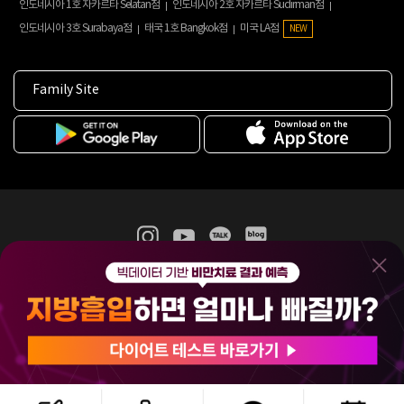
인도네시아 1호 자카르타 Selatan점
인도네시아 2호 자카르타 Sudirman점
인도네시아 3호 Surabaya점
태국 1호 Bangkok점
미국 LA점
NEW
Family Site
365mc 병·의원 이용약관
홈페이지 이용약관
개인정보처리방침
비급여진료수가
증명서발급
인재채용
(주)365mcㅣ서울특별시 서초구 서초대로52길 7, 3~4층(서초동, 제일빌딩)
120-87-04354ㅣ김남철
COPYRIGHT(C) 2025 365mc. ALL RIGHTS RESERVED.