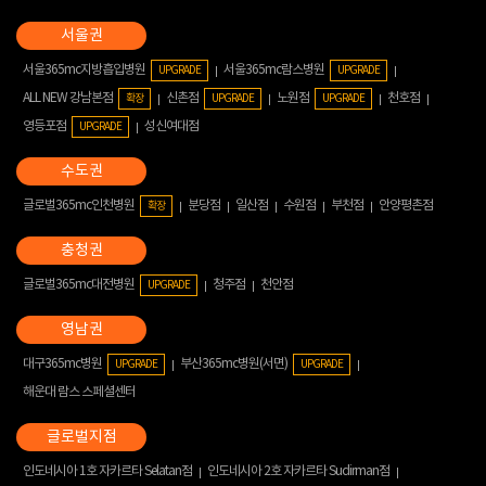
서울365mc지방흡입병원
서울365mc람스병원
UPGRADE
UPGRADE
ALL NEW 강남본점
신촌점
노원점
천호점
확장
UPGRADE
UPGRADE
영등포점
성신여대점
UPGRADE
글로벌365mc인천병원
분당점
일산점
수원점
부천점
안양평촌점
확장
글로벌365mc대전병원
청주점
천안점
UPGRADE
대구365mc병원
부산365mc병원(서면)
UPGRADE
UPGRADE
해운대 람스 스페셜센터
인도네시아 1호 자카르타 Selatan점
인도네시아 2호 자카르타 Sudirman점