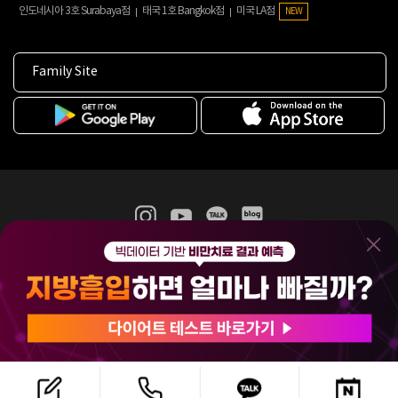
인도네시아 3호 Surabaya점
태국 1호 Bangkok점
미국 LA점
NEW
Family Site
365mc 병·의원 이용약관
홈페이지 이용약관
개인정보처리방침
비급여진료수가
증명서발급
인재채용
(주)365mcㅣ서울특별시 서초구 서초대로52길 7, 3~4층(서초동, 제일빌딩)
120-87-04354ㅣ김남철
COPYRIGHT(C) 2025 365mc. ALL RIGHTS RESERVED.