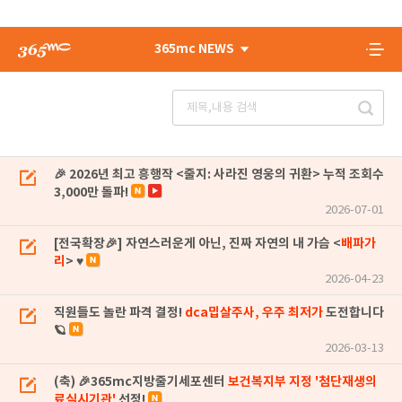
365mc NEWS
🎉 2026년 최고 흥행작 <줄지: 사라진 영웅의 귀환> 누적 조회수
3,000만 돌파!
2026-07-01
[전국확장🎉] 자연스러운게 아닌, 진짜 자연의 내 가슴 <
배파가
리
> ♥
2026-04-23
직원들도 놀란 파격 결정!
dca밉살주사, 우주 최저가
도전합니다
🪐
2026-03-13
(축) 🎉365mc지방줄기세포센터
보건복지부 지정 '첨단재생의
료실시기관'
선정!