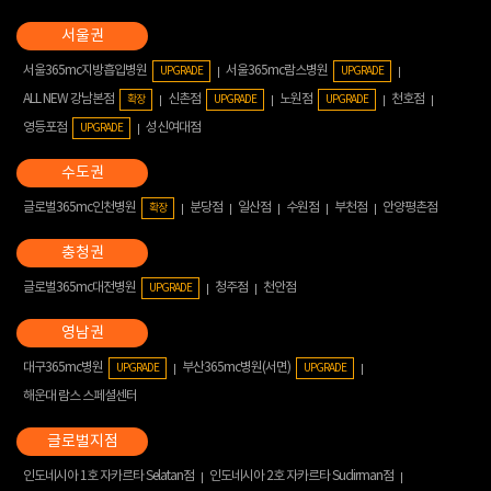
서울365mc지방흡입병원
서울365mc람스병원
UPGRADE
UPGRADE
ALL NEW 강남본점
신촌점
노원점
천호점
확장
UPGRADE
UPGRADE
영등포점
성신여대점
UPGRADE
글로벌365mc인천병원
분당점
일산점
수원점
부천점
안양평촌점
확장
글로벌365mc대전병원
청주점
천안점
UPGRADE
대구365mc병원
부산365mc병원(서면)
UPGRADE
UPGRADE
해운대 람스 스페셜센터
인도네시아 1호 자카르타 Selatan점
인도네시아 2호 자카르타 Sudirman점