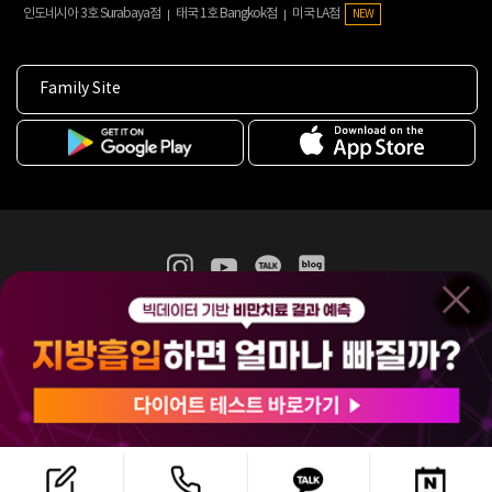
인도네시아 3호 Surabaya점
태국 1호 Bangkok점
미국 LA점
NEW
Family Site
365mc 병·의원 이용약관
홈페이지 이용약관
개인정보처리방침
비급여진료수가
증명서발급
인재채용
(주)365mcㅣ서울특별시 서초구 서초대로52길 7, 3~4층(서초동, 제일빌딩)
120-87-04354ㅣ김남철
COPYRIGHT(C) 2025 365mc. ALL RIGHTS RESERVED.