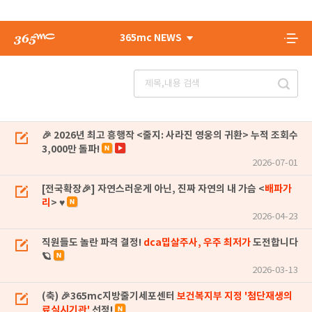
365mc NEWS
🎉 2026년 최고 흥행작 <줄지: 사라진 영웅의 귀환> 누적 조회수
3,000만 돌파!
2026-07-01
[전국확장🎉] 자연스러운게 아닌, 진짜 자연의 내 가슴 <
배파가
리
> ♥
2026-04-23
직원들도 놀란 파격 결정!
dca밉살주사, 우주 최저가
도전합니다
🪐
2026-03-13
(축) 🎉365mc지방줄기세포센터
보건복지부 지정 '첨단재생의
료실시기관'
선정!