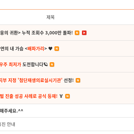
제목
영웅의 귀환> 누적 조회수 3,000만 돌파!
연의 내 가슴 <
배파가리
> ♥
 우주 최저가
도전합니다🪐
지부 지정 '첨단재생의료실시기관'
선정!
벌 진출 성공 사례로 공식 등재!
🏅
 해주세요.^^
휴진 안내