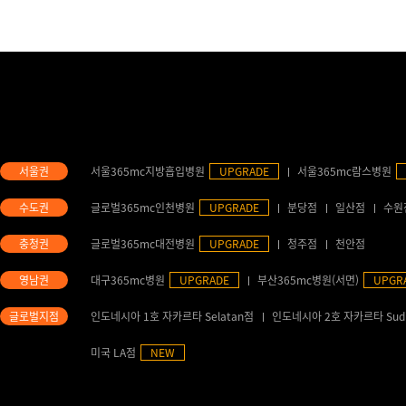
서울365mc지방흡입병원
UPGRADE
서울365mc람스병원
글로벌365mc인천병원
UPGRADE
분당점
일산점
수원
글로벌365mc대전병원
UPGRADE
청주점
천안점
대구365mc병원
UPGRADE
부산365mc병원(서면)
UPGR
인도네시아 1호 자카르타 Selatan점
인도네시아 2호 자카르타 Sud
미국 LA점
NEW