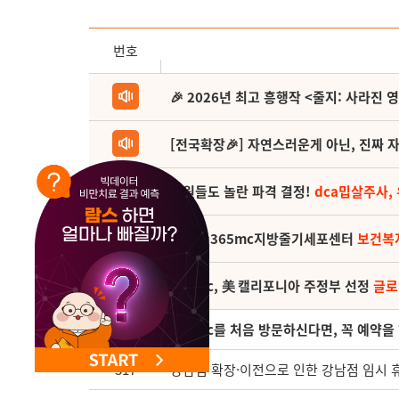
NEW 교대 지방줄기세포센터 오픈
번호
🎉 2026년 최고 흥행작 <줄지: 사라진 
[전국확장🎉] 자연스러운게 아닌, 진짜 자
직원들도 놀란 파격 결정!
dca밉살주사,
(축) 🎉365mc지방줄기세포센터
보건복
365mc, 美 캘리포니아 주정부 선정
글로
318
365mc를 처음 방문하신다면, 꼭 예약을
317
강남점 확장·이전으로 인한 강남점 임시 