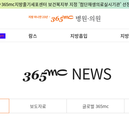
🎉365mc지방줄기세포센터 보건복지부 지정 '첨단재생의료실시기관' 선정
람스
지방흡입
지방
NEWS
보도자료
글로벌 365mc