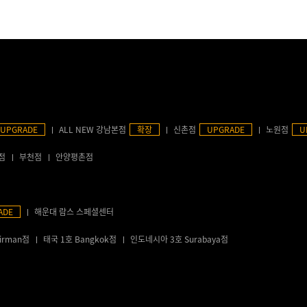
UPGRADE
ALL NEW 강남본점
확장
신촌점
UPGRADE
노원점
U
점
부천점
안양평촌점
ADE
해운대 람스 스페셜센터
irman점
태국 1호 Bangkok점
인도네시아 3호 Surabaya점