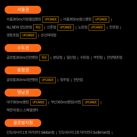
서울365mc지방흡입병원
서울365mc람스병원
UPGRADE
UPGRADE
ALL NEW 강남본점
신촌점
노원점
천호점
확장
UPGRADE
UPGRADE
영등포점
성신여대점
UPGRADE
글로벌365mc인천병원
분당점
일산점
수원점
부천점
안양평촌점
확장
글로벌365mc대전병원
청주점
천안점
UPGRADE
대구365mc병원
부산365mc병원(서면)
UPGRADE
UPGRADE
해운대 람스 스페셜센터
인도네시아 1호 자카르타 Selatan점
인도네시아 2호 자카르타 Sudirman점