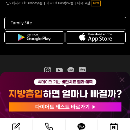
인도네시아 3호 Surabaya점
태국 1호 Bangkok점
미국 LA점
NEW
Family Site
365mc 병·의원 이용약관
홈페이지 이용약관
개인정보처리방침
비급여진료수가
증명서발급
인재채용
(주)365mcㅣ서울특별시 서초구 서초대로52길 7, 3~4층(서초동, 제일빌딩)
120-87-04354ㅣ김남철
COPYRIGHT(C) 2025 365mc. ALL RIGHTS RESERVED.