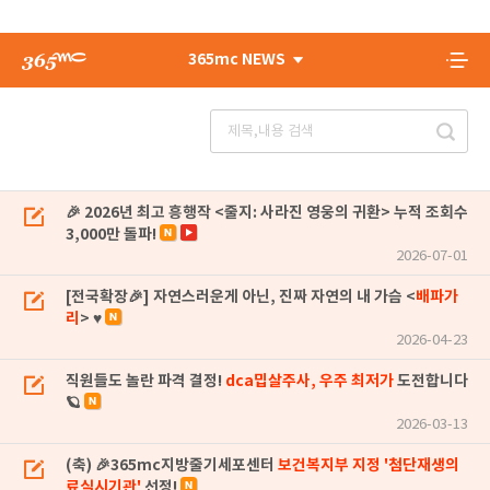
365mc NEWS
🎉 2026년 최고 흥행작 <줄지: 사라진 영웅의 귀환> 누적 조회수
3,000만 돌파!
2026-07-01
[전국확장🎉] 자연스러운게 아닌, 진짜 자연의 내 가슴 <
배파가
리
> ♥
2026-04-23
직원들도 놀란 파격 결정!
dca밉살주사, 우주 최저가
도전합니다
🪐
2026-03-13
(축) 🎉365mc지방줄기세포센터
보건복지부 지정 '첨단재생의
료실시기관'
선정!