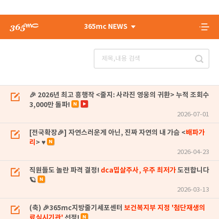
365mc NEWS
🎉 2026년 최고 흥행작 <줄지: 사라진 영웅의 귀환> 누적 조회수
3,000만 돌파!
2026-07-01
[전국확장🎉] 자연스러운게 아닌, 진짜 자연의 내 가슴 <
배파가
리
> ♥
2026-04-23
직원들도 놀란 파격 결정!
dca밉살주사, 우주 최저가
도전합니다
🪐
2026-03-13
(축) 🎉365mc지방줄기세포센터
보건복지부 지정 '첨단재생의
료실시기관'
선정!