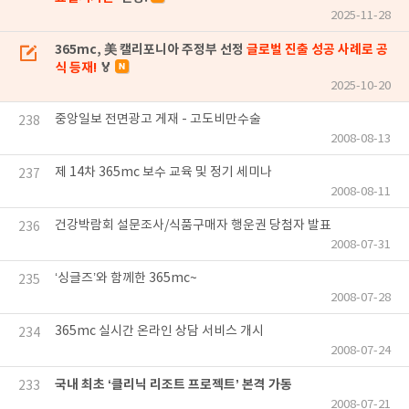
2025-11-28
365mc, 美 캘리포니아 주정부 선정
글로벌 진출 성공 사례로 공
식 등재!
🏅
2025-10-20
중앙일보 전면광고 게재 - 고도비만수술
238
2008-08-13
제 14차 365mc 보수 교육 및 정기 세미나
237
2008-08-11
건강박람회 설문조사/식품구매자 행운권 당첨자 발표
236
2008-07-31
‘싱글즈’와 함께한 365mc~
235
2008-07-28
365mc 실시간 온라인 상담 서비스 개시
234
2008-07-24
국내 최초 ‘클리닉 리조트 프로젝트’ 본격 가동
233
2008-07-21