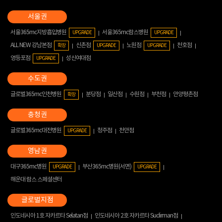
서울365mc지방흡입병원
서울365mc람스병원
UPGRADE
UPGRADE
ALL NEW 강남본점
신촌점
노원점
천호점
확장
UPGRADE
UPGRADE
영등포점
성신여대점
UPGRADE
글로벌365mc인천병원
분당점
일산점
수원점
부천점
안양평촌점
확장
글로벌365mc대전병원
청주점
천안점
UPGRADE
대구365mc병원
부산365mc병원(서면)
UPGRADE
UPGRADE
해운대 람스 스페셜센터
인도네시아 1호 자카르타 Selatan점
인도네시아 2호 자카르타 Sudirman점