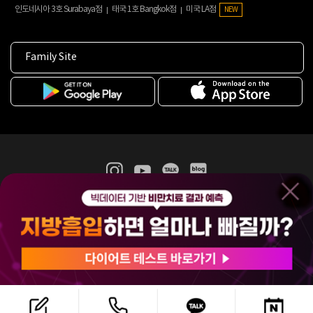
인도네시아 3호 Surabaya점
태국 1호 Bangkok점
미국 LA점
NEW
Family Site
365mc 병·의원 이용약관
홈페이지 이용약관
개인정보처리방침
비급여진료수가
증명서발급
인재채용
(주)365mcㅣ서울특별시 서초구 서초대로52길 7, 3~4층(서초동, 제일빌딩)
120-87-04354ㅣ김남철
COPYRIGHT(C) 2025 365mc. ALL RIGHTS RESERVED.