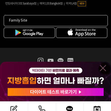
인도네시아 3호 Surabaya점
태국 1호 Bangkok점
미국 LA점
NEW
Family Site
365mc 병·의원 이용약관
홈페이지 이용약관
개인정보처리방침
비급여진료수가
증명서발급
인재채용
(주)365mcㅣ서울특별시 서초구 서초대로52길 7, 3~4층(서초동, 제일빌딩)
120-87-04354ㅣ김남철
COPYRIGHT(C) 2025 365mc. ALL RIGHTS RESERVED.