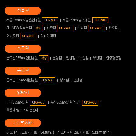
서울365mc지방흡입병원
서울365mc람스병원
UPGRADE
UPGRADE
ALL NEW 강남본점
신촌점
노원점
천호점
확장
UPGRADE
UPGRADE
영등포점
성신여대점
UPGRADE
글로벌365mc인천병원
분당점
일산점
수원점
부천점
안양평촌점
확장
글로벌365mc대전병원
청주점
천안점
UPGRADE
대구365mc병원
부산365mc병원(서면)
UPGRADE
UPGRADE
해운대 람스 스페셜센터
인도네시아 1호 자카르타 Selatan점
인도네시아 2호 자카르타 Sudirman점