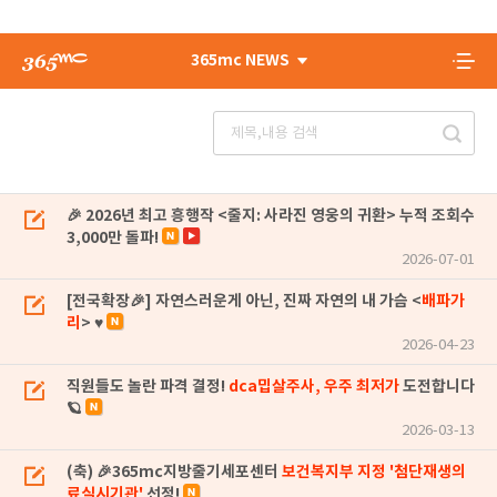
365mc NEWS
🎉 2026년 최고 흥행작 <줄지: 사라진 영웅의 귀환> 누적 조회수
3,000만 돌파!
2026-07-01
[전국확장🎉] 자연스러운게 아닌, 진짜 자연의 내 가슴 <
배파가
리
> ♥
2026-04-23
직원들도 놀란 파격 결정!
dca밉살주사, 우주 최저가
도전합니다
🪐
2026-03-13
(축) 🎉365mc지방줄기세포센터
보건복지부 지정 '첨단재생의
료실시기관'
선정!