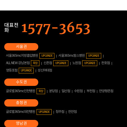
대표전
화
서울365mc지방흡입병원
서울365mc람스병원
UPGRADE
UPGRADE
ALL NEW 강남본점
신촌점
노원점
천호점
확장
UPGRADE
UPGRADE
영등포점
성신여대점
UPGRADE
글로벌365mc인천병원
분당점
일산점
수원점
부천점
안양평촌점
확장
글로벌365mc대전병원
청주점
천안점
UPGRADE