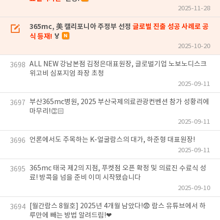
2025-11-28
365mc, 美 캘리포니아 주정부 선정
글로벌 진출 성공 사례로 공
식 등재!
🏅
2025-10-20
ALL NEW 강남본점 김정은대표원장, 글로벌기업 노보노디스크
3698
위고비 심포지엄 좌장 초청
2025-09-11
부산365mc병원, 2025 부산국제의료관광컨벤션 참가 성황리에
3697
마무리!👏🏻
2025-09-11
언론에서도 주목하는 K-얼굴람스의 대가, 하준형 대표원장!
3696
2025-09-11
365mc 태국 제2의 지점, 푸켓점 오픈 확정 및 의료진 수료식 성
3695
료! 방콕을 넘을 준비 이미 시작됐습니다
2025-09-10
[월간람스 8월호] 2025년 4개월 남았다!😨 람스 유튜브에서 하
3694
루만에 빼는 방법 알려드림!❤