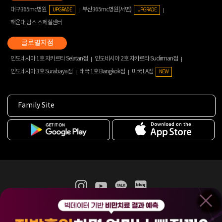
대구365mc병원
부산365mc병원(서면)
UPGRADE
UPGRADE
해운대 람스 스페셜센터
인도네시아 1호 자카르타 Selatan점
인도네시아 2호 자카르타 Sudirman점
인도네시아 3호 Surabaya점
태국 1호 Bangkok점
미국 LA점
NEW
Family Site
365mc 병·의원 이용약관
홈페이지 이용약관
개인정보처리방침
비급여진료수가
증명서발급
인재채용