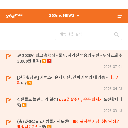
365mc NEWS
🎉 2026년 최고 흥행작 <줄지: 사라진 영웅의 귀환> 누적 조회수
3,000만 돌파!
2026-07-01
[전국확장🎉] 자연스러운게 아닌, 진짜 자연의 내 가슴 <
배파가
리
> ♥
2026-04-23
직원들도 놀란 파격 결정!
dca밉살주사, 우주 최저가
도전합니다
🪐
2026-03-13
(축) 🎉365mc지방줄기세포센터
보건복지부 지정 '첨단재생의
료실시기관'
선정!