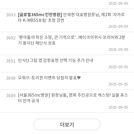
2025-09-09
[글로벌365mc인천병원]
안재현 대표병원장님, 제2회 ‘자카르
3693
타 K-MBSS포럼’ 초청 강연
2025-09-09
'환아들의 작은 소망, 큰 기적으로'...메이크어위시 코리아와 2분
3692
기 봉사단 해단식 성료
2025-09-09
인식단그림 앱 감정표현 선택 기능 추가 안내
3691
2025-09-05
오뭐쓰-토리퀸 이벤트 당첨자 발표🧡
3690
2025-09-05
[서울365mc병원] 원장님들, 영화 주인공으로 캐스팅! 실물 포스
3689
터 전격 공개
2025-09-05
더보기