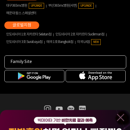
대구365mc병원
부산365mc병원(서면)
UPGRADE
UPGRADE
해운대 람스 스페셜센터
인도네시아 1호 자카르타 Selatan점
인도네시아 2호 자카르타 Sudirman점
인도네시아 3호 Surabaya점
태국 1호 Bangkok점
미국 LA점
NEW
Family Site
365mc 병·의원 이용약관
홈페이지 이용약관
개인정보처리방침
비급여진료수가
증명서발급
인재채용