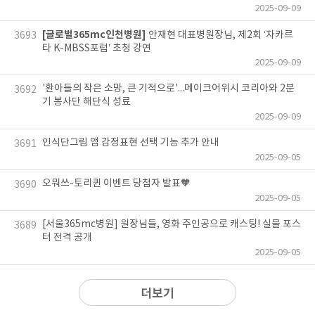
2025-09-09
[글로벌365mc인천병원]
안재현 대표병원장님, 제2회 ‘자카르
3693
타 K-MBSS포럼’ 초청 강연
2025-09-09
'환아들의 작은 소망, 큰 기적으로'...메이크어위시 코리아와 2분
3692
기 봉사단 해단식 성료
2025-09-09
인식단그림 앱 감정표현 선택 기능 추가 안내
3691
2025-09-05
오뭐쓰-토리퀸 이벤트 당첨자 발표🧡
3690
2025-09-05
[서울365mc병원] 원장님들, 영화 주인공으로 캐스팅! 실물 포스
3689
터 전격 공개
2025-09-05
더보기