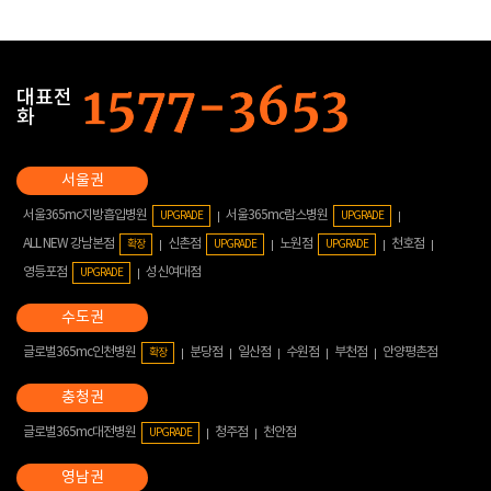
대표전
화
서울365mc지방흡입병원
서울365mc람스병원
UPGRADE
UPGRADE
ALL NEW 강남본점
신촌점
노원점
천호점
확장
UPGRADE
UPGRADE
영등포점
성신여대점
UPGRADE
글로벌365mc인천병원
분당점
일산점
수원점
부천점
안양평촌점
확장
글로벌365mc대전병원
청주점
천안점
UPGRADE