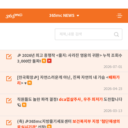
365mc NEWS
🎉 2026년 최고 흥행작 <줄지: 사라진 영웅의 귀환> 누적 조회수
3,000만 돌파!
2026-07-01
[전국확장🎉] 자연스러운게 아닌, 진짜 자연의 내 가슴 <
배파가
리
> ♥
2026-04-23
직원들도 놀란 파격 결정!
dca밉살주사, 우주 최저가
도전합니다
🪐
2026-03-13
(축) 🎉365mc지방줄기세포센터
보건복지부 지정 '첨단재생의
료실시기관'
선정!