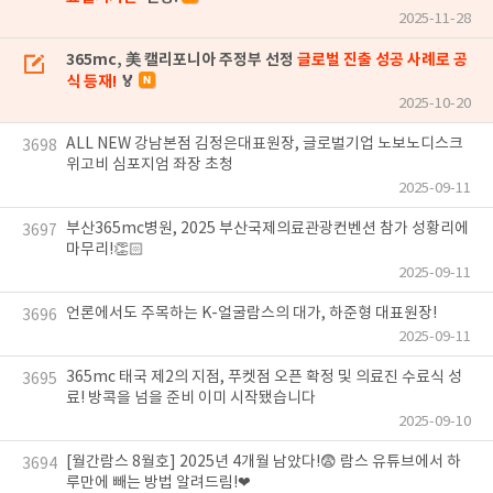
2025-11-28
365mc, 美 캘리포니아 주정부 선정
글로벌 진출 성공 사례로 공
식 등재!
🏅
2025-10-20
ALL NEW 강남본점 김정은대표원장, 글로벌기업 노보노디스크
3698
위고비 심포지엄 좌장 초청
2025-09-11
부산365mc병원, 2025 부산국제의료관광컨벤션 참가 성황리에
3697
마무리!👏🏻
2025-09-11
언론에서도 주목하는 K-얼굴람스의 대가, 하준형 대표원장!
3696
2025-09-11
365mc 태국 제2의 지점, 푸켓점 오픈 확정 및 의료진 수료식 성
3695
료! 방콕을 넘을 준비 이미 시작됐습니다
2025-09-10
[월간람스 8월호] 2025년 4개월 남았다!😨 람스 유튜브에서 하
3694
루만에 빼는 방법 알려드림!❤