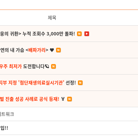
제목
영웅의 귀환> 누적 조회수 3,000만 돌파!
연의 내 가슴 <
배파가리
> ♥
 우주 최저가
도전합니다🪐
지부 지정 '첨단재생의료실시기관'
선정!
벌 진출 성공 사례로 공식 등재!
🏅
 네트워크
입!!