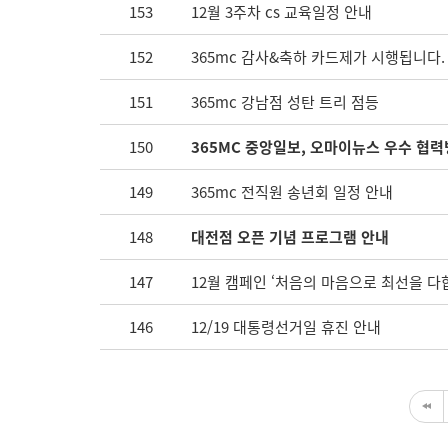
153
12월 3주차 cs 교육일정 안내
152
365mc 감사&축하 카드제가 시행됩니다.
151
365mc 강남점 성탄 트리 점등
150
365MC 중앙일보, 오마이뉴스 우수 협력
149
365mc 전직원 송년회 일정 안내
148
대전점 오픈 기념 프로그램 안내
147
12월 캠페인 ‘처음의 마음으로 최선을 다
146
12/19 대통령선거일 휴진 안내