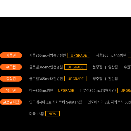
서울365mc지방흡입병원
UPGRADE
서울365mc람스병원
글로벌365mc인천병원
UPGRADE
분당점
일산점
수원
글로벌365mc대전병원
UPGRADE
청주점
천안점
대구365mc병원
UPGRADE
부산365mc병원(서면)
UPGR
인도네시아 1호 자카르타 Selatan점
인도네시아 2호 자카르타 Sud
미국 LA점
NEW