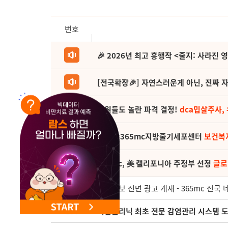
NEW 교대 지방줄기세포센터 오픈
번호
🎉 2026년 최고 흥행작 <줄지: 사라진 
[전국확장🎉] 자연스러운게 아닌, 진짜 자
직원들도 놀란 파격 결정!
dca밉살주사,
(축) 🎉365mc지방줄기세포센터
보건복
365mc, 美 캘리포니아 주정부 선정
글로
155
조선일보 전면 광고 게재 - 365mc 전국
154
비만클리닉 최초 전문 감염관리 시스템 도