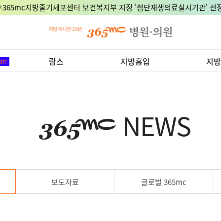
🎉365mc지방줄기세포센터 보건복지부 지정 '첨단재생의료실시기관' 선정
람스
지방흡입
지방
NEWS
보도자료
글로벌 365mc