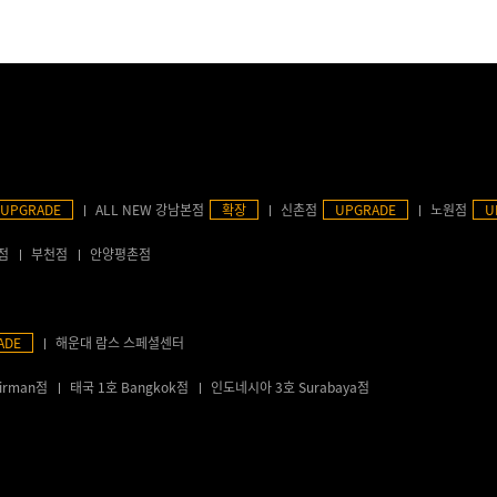
UPGRADE
ALL NEW 강남본점
확장
신촌점
UPGRADE
노원점
U
점
부천점
안양평촌점
ADE
해운대 람스 스페셜센터
irman점
태국 1호 Bangkok점
인도네시아 3호 Surabaya점