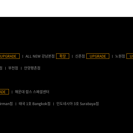
UPGRADE
ALL NEW 강남본점
확장
신촌점
UPGRADE
노원점
U
점
부천점
안양평촌점
ADE
해운대 람스 스페셜센터
irman점
태국 1호 Bangkok점
인도네시아 3호 Surabaya점