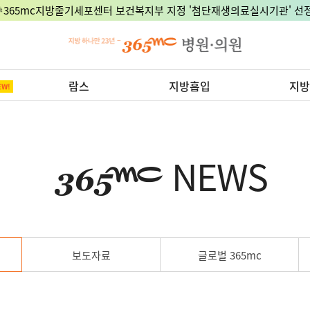
🎉365mc지방줄기세포센터 보건복지부 지정 '첨단재생의료실시기관' 선정
람스
지방흡입
지방
NEWS
보도자료
글로벌 365mc