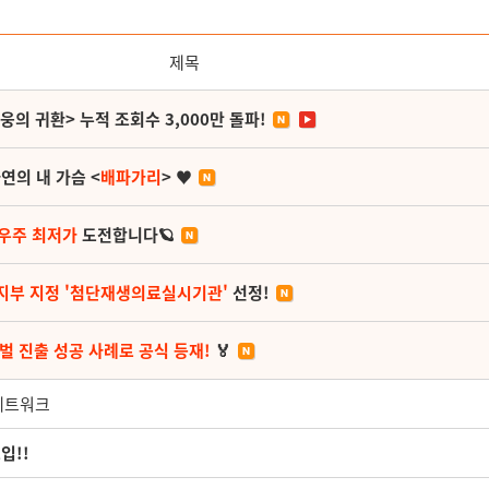
제목
영웅의 귀환> 누적 조회수 3,000만 돌파!
연의 내 가슴 <
배파가리
> ♥
 우주 최저가
도전합니다🪐
지부 지정 '첨단재생의료실시기관'
선정!
벌 진출 성공 사례로 공식 등재!
🏅
 네트워크
입!!