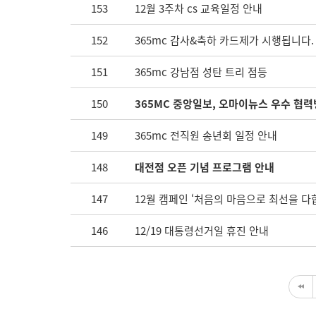
153
12월 3주차 cs 교육일정 안내
152
365mc 감사&축하 카드제가 시행됩니다.
151
365mc 강남점 성탄 트리 점등
150
365MC 중앙일보, 오마이뉴스 우수 협력
149
365mc 전직원 송년회 일정 안내
148
대전점 오픈 기념 프로그램 안내
147
12월 캠페인 ‘처음의 마음으로 최선을 다
146
12/19 대통령선거일 휴진 안내