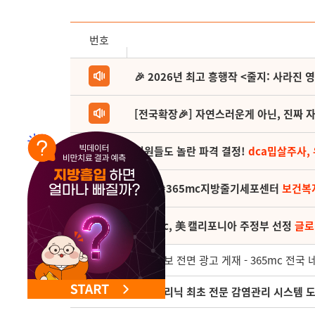
NEW 교대 지방줄기세포센터 오픈
번호
🎉 2026년 최고 흥행작 <줄지: 사라진 
[전국확장🎉] 자연스러운게 아닌, 진짜 자
직원들도 놀란 파격 결정!
dca밉살주사,
(축) 🎉365mc지방줄기세포센터
보건복
365mc, 美 캘리포니아 주정부 선정
글로
155
조선일보 전면 광고 게재 - 365mc 전국
154
비만클리닉 최초 전문 감염관리 시스템 도