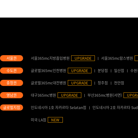
서울365mc지방흡입병원
UPGRADE
서울365mc람스병원
글로벌365mc인천병원
UPGRADE
분당점
일산점
수원
글로벌365mc대전병원
UPGRADE
청주점
천안점
대구365mc병원
UPGRADE
부산365mc병원(서면)
UPGR
인도네시아 1호 자카르타 Selatan점
인도네시아 2호 자카르타 Sud
미국 LA점
NEW