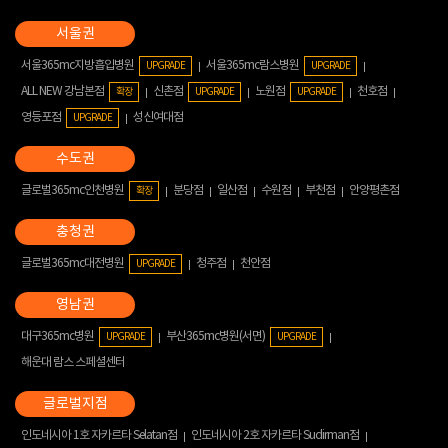
서울365mc지방흡입병원
서울365mc람스병원
UPGRADE
UPGRADE
ALL NEW 강남본점
신촌점
노원점
천호점
확장
UPGRADE
UPGRADE
영등포점
성신여대점
UPGRADE
글로벌365mc인천병원
분당점
일산점
수원점
부천점
안양평촌점
확장
글로벌365mc대전병원
청주점
천안점
UPGRADE
대구365mc병원
부산365mc병원(서면)
UPGRADE
UPGRADE
해운대 람스 스페셜센터
인도네시아 1호 자카르타 Selatan점
인도네시아 2호 자카르타 Sudirman점