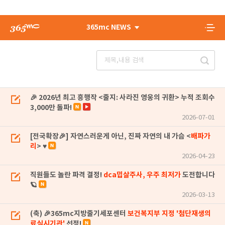
365mc NEWS
🎉 2026년 최고 흥행작 <줄지: 사라진 영웅의 귀환> 누적 조회수
3,000만 돌파!
2026-07-01
[전국확장🎉] 자연스러운게 아닌, 진짜 자연의 내 가슴 <
배파가
리
> ♥
2026-04-23
직원들도 놀란 파격 결정!
dca밉살주사, 우주 최저가
도전합니다
🪐
2026-03-13
(축) 🎉365mc지방줄기세포센터
보건복지부 지정 '첨단재생의
료실시기관'
선정!