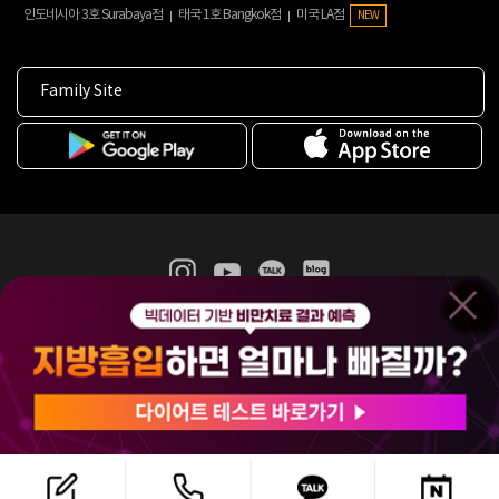
인도네시아 3호 Surabaya점
태국 1호 Bangkok점
미국 LA점
NEW
Family Site
365mc 병·의원 이용약관
홈페이지 이용약관
개인정보처리방침
비급여진료수가
증명서발급
인재채용
(주)365mcㅣ서울특별시 서초구 서초대로52길 7, 3~4층(서초동, 제일빌딩)
120-87-04354ㅣ김남철
COPYRIGHT(C) 2025 365mc. ALL RIGHTS RESERVED.