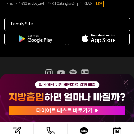
인도네시아 3호 Surabaya점
태국 1호 Bangkok점
미국 LA점
NEW
Family Site
365mc 병·의원 이용약관
홈페이지 이용약관
개인정보처리방침
비급여진료수가
증명서발급
인재채용
(주)365mcㅣ서울특별시 서초구 서초대로52길 7, 3~4층(서초동, 제일빌딩)
120-87-04354ㅣ김남철
COPYRIGHT(C) 2025 365mc. ALL RIGHTS RESERVED.