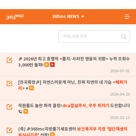
365mc NEWS
🎉 2026년 최고 흥행작 <줄지: 사라진 영웅의 귀환> 누적 조회수
3,000만 돌파!
2026-07-01
[전국확장🎉] 자연스러운게 아닌, 진짜 자연의 내 가슴 <
배파가
리
> ♥
2026-04-23
직원들도 놀란 파격 결정!
dca밉살주사, 우주 최저가
도전합니다
🪐
2026-03-13
(축) 🎉365mc지방줄기세포센터
보건복지부 지정 '첨단재생의
료실시기관'
선정!