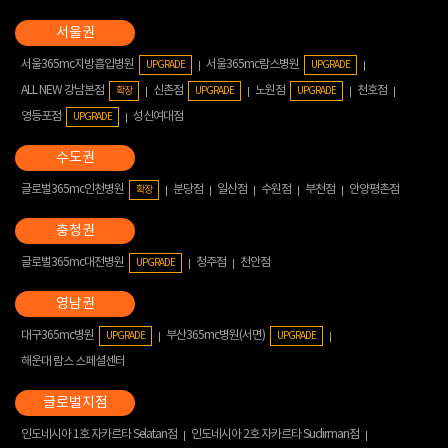
서울365mc지방흡입병원
서울365mc람스병원
UPGRADE
UPGRADE
ALL NEW 강남본점
신촌점
노원점
천호점
확장
UPGRADE
UPGRADE
영등포점
성신여대점
UPGRADE
글로벌365mc인천병원
분당점
일산점
수원점
부천점
안양평촌점
확장
글로벌365mc대전병원
청주점
천안점
UPGRADE
대구365mc병원
부산365mc병원(서면)
UPGRADE
UPGRADE
해운대 람스 스페셜센터
인도네시아 1호 자카르타 Selatan점
인도네시아 2호 자카르타 Sudirman점