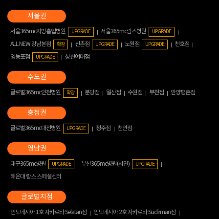
서울365mc지방흡입병원
서울365mc람스병원
UPGRADE
UPGRADE
ALL NEW 강남본점
신촌점
노원점
천호점
확장
UPGRADE
UPGRADE
영등포점
성신여대점
UPGRADE
글로벌365mc인천병원
분당점
일산점
수원점
부천점
안양평촌점
확장
글로벌365mc대전병원
청주점
천안점
UPGRADE
대구365mc병원
부산365mc병원(서면)
UPGRADE
UPGRADE
해운대 람스 스페셜센터
인도네시아 1호 자카르타 Selatan점
인도네시아 2호 자카르타 Sudirman점