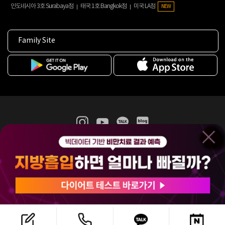
인도네시아 3호 Surabaya점
태국 1호 Bangkok점
미국 LA점
NEW
Family Site
365mc 병·의원 이용약관
홈페이지 이용약관
개인정보처리방침
비급여진료수가
증명서발급
인재채용
(주)365mcㅣ서울특별시 서초구 서초대로52길 7, 3~4층(서초동, 제일빌딩)
120-87-04354ㅣ김남철
COPYRIGHT(C) 2025 365mc. ALL RIGHTS RESERVED.