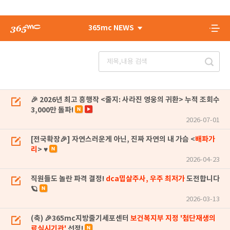
365mc NEWS
🎉 2026년 최고 흥행작 <줄지: 사라진 영웅의 귀환> 누적 조회수
3,000만 돌파!
2026-07-01
[전국확장🎉] 자연스러운게 아닌, 진짜 자연의 내 가슴 <
배파가
리
> ♥
2026-04-23
직원들도 놀란 파격 결정!
dca밉살주사, 우주 최저가
도전합니다
🪐
2026-03-13
(축) 🎉365mc지방줄기세포센터
보건복지부 지정 '첨단재생의
료실시기관'
선정!