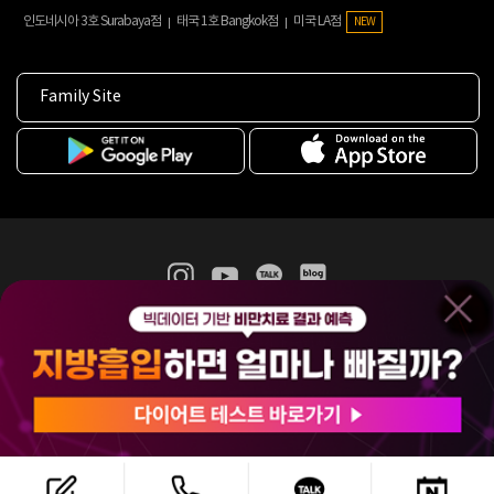
인도네시아 3호 Surabaya점
태국 1호 Bangkok점
미국 LA점
NEW
Family Site
365mc 병·의원 이용약관
홈페이지 이용약관
개인정보처리방침
비급여진료수가
증명서발급
인재채용
(주)365mcㅣ서울특별시 서초구 서초대로52길 7, 3~4층(서초동, 제일빌딩)
120-87-04354ㅣ김남철
COPYRIGHT(C) 2025 365mc. ALL RIGHTS RESERVED.