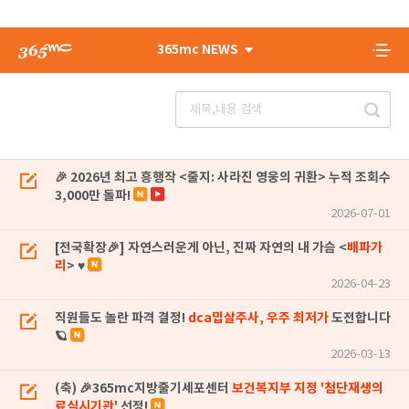
365mc NEWS
🎉 2026년 최고 흥행작 <줄지: 사라진 영웅의 귀환> 누적 조회수
3,000만 돌파!
2026-07-01
[전국확장🎉] 자연스러운게 아닌, 진짜 자연의 내 가슴 <
배파가
리
> ♥
2026-04-23
직원들도 놀란 파격 결정!
dca밉살주사, 우주 최저가
도전합니다
🪐
2026-03-13
(축) 🎉365mc지방줄기세포센터
보건복지부 지정 '첨단재생의
료실시기관'
선정!