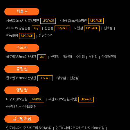
서울365mc지방흡입병원
서울365mc람스병원
UPGRADE
UPGRADE
ALL NEW 강남본점
신촌점
노원점
천호점
확장
UPGRADE
UPGRADE
영등포점
성신여대점
UPGRADE
글로벌365mc인천병원
분당점
일산점
수원점
부천점
안양평촌점
확장
글로벌365mc대전병원
청주점
천안점
UPGRADE
대구365mc병원
부산365mc병원(서면)
UPGRADE
UPGRADE
해운대 람스 스페셜센터
인도네시아 1호 자카르타 Selatan점
인도네시아 2호 자카르타 Sudirman점