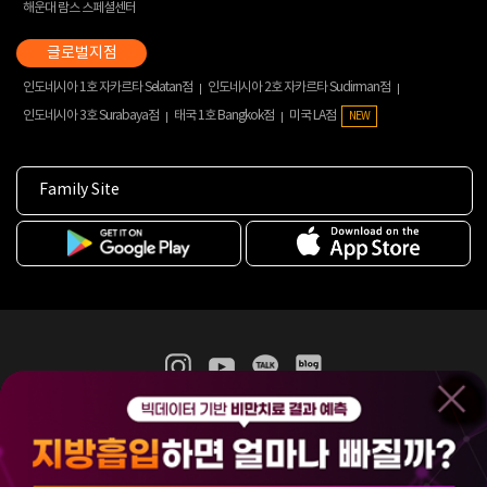
해운대 람스 스페셜센터
인도네시아 1호 자카르타 Selatan점
인도네시아 2호 자카르타 Sudirman점
인도네시아 3호 Surabaya점
태국 1호 Bangkok점
미국 LA점
NEW
Family Site
365mc 병·의원 이용약관
홈페이지 이용약관
개인정보처리방침
비급여진료수가
증명서발급
인재채용
(주)365mcㅣ서울특별시 서초구 서초대로52길 7, 3~4층(서초동, 제일빌딩)