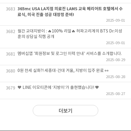
365mc USA LA지점 의료진 LAMS 교육 메리어트 호텔에서 수
3683
료식, 미국 진출 성공 대장정 준비!
2025-09-01
월간 교대지방이 : 🔥100% 리얼🔥 허파고리계의 BTS Dr.이성
3682
훈의 상담실 직캠 공개
2025-09-01
멤버십앱 '회원정보 및 로그인 이력 안내' 서비스를 소개합니다.
3681
2025-08-29
0원 전세 실화?! 세종대·건대 거울, 지방이 입주 완료 👀
3680
2025-08-28
🧡 LINE 이모티콘에 ‘지방이’가 출현했습니다! 🧡
3679
2025-08-27
더보기