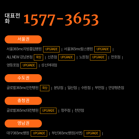
대표전
화
서울365mc지방흡입병원
서울365mc람스병원
UPGRADE
UPGRADE
ALL NEW 강남본점
신촌점
노원점
천호점
확장
UPGRADE
UPGRADE
영등포점
성신여대점
UPGRADE
글로벌365mc인천병원
분당점
일산점
수원점
부천점
안양평촌점
확장
글로벌365mc대전병원
청주점
천안점
UPGRADE
대구365mc병원
부산365mc병원(서면)
UPGRADE
UPGRADE