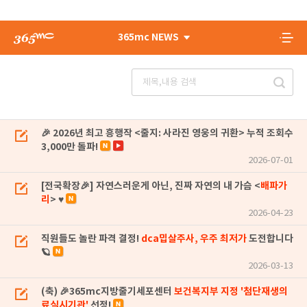
365mc NEWS
🎉 2026년 최고 흥행작 <줄지: 사라진 영웅의 귀환> 누적 조회수
3,000만 돌파!
2026-07-01
[전국확장🎉] 자연스러운게 아닌, 진짜 자연의 내 가슴 <
배파가
리
> ♥
2026-04-23
직원들도 놀란 파격 결정!
dca밉살주사, 우주 최저가
도전합니다
🪐
2026-03-13
(축) 🎉365mc지방줄기세포센터
보건복지부 지정 '첨단재생의
료실시기관'
선정!