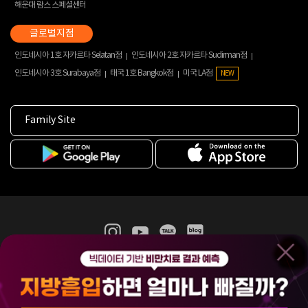
해운대 람스 스페셜센터
인도네시아 1호 자카르타 Selatan점
인도네시아 2호 자카르타 Sudirman점
인도네시아 3호 Surabaya점
태국 1호 Bangkok점
미국 LA점
NEW
Family Site
365mc 병·의원 이용약관
홈페이지 이용약관
개인정보처리방침
비급여진료수가
증명서발급
인재채용
(주)365mcㅣ서울특별시 서초구 서초대로52길 7, 3~4층(서초동, 제일빌딩)