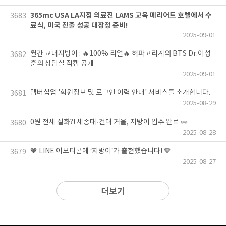
365mc USA LA지점 의료진 LAMS 교육 메리어트 호텔에서 수
3683
료식, 미국 진출 성공 대장정 준비!
2025-09-01
월간 교대지방이 : 🔥100% 리얼🔥 허파고리계의 BTS Dr.이성
3682
훈의 상담실 직캠 공개
2025-09-01
멤버십앱 '회원정보 및 로그인 이력 안내' 서비스를 소개합니다.
3681
2025-08-29
0원 전세 실화?! 세종대·건대 거울, 지방이 입주 완료 👀
3680
2025-08-28
🧡 LINE 이모티콘에 ‘지방이’가 출현했습니다! 🧡
3679
2025-08-27
더보기