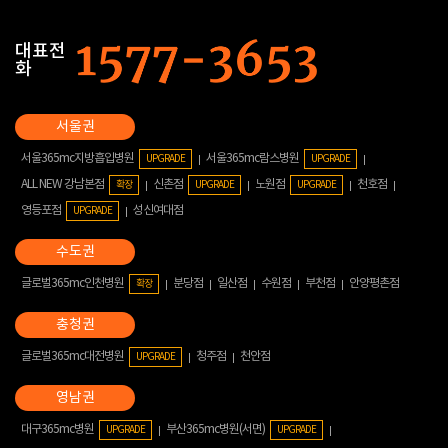
대표전
화
서울365mc지방흡입병원
서울365mc람스병원
UPGRADE
UPGRADE
ALL NEW 강남본점
신촌점
노원점
천호점
확장
UPGRADE
UPGRADE
영등포점
성신여대점
UPGRADE
글로벌365mc인천병원
분당점
일산점
수원점
부천점
안양평촌점
확장
글로벌365mc대전병원
청주점
천안점
UPGRADE
대구365mc병원
부산365mc병원(서면)
UPGRADE
UPGRADE