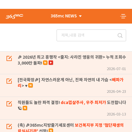
365mc NEWS
🎉 2026년 최고 흥행작 <줄지: 사라진 영웅의 귀환> 누적 조회수
3,000만 돌파!
2026-07-01
[전국확장🎉] 자연스러운게 아닌, 진짜 자연의 내 가슴 <
배파가
리
> ♥
2026-04-23
직원들도 놀란 파격 결정!
dca밉살주사, 우주 최저가
도전합니다
🪐
2026-03-13
(축) 🎉365mc지방줄기세포센터
보건복지부 지정 '첨단재생의
료실시기관'
선정!