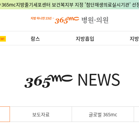
🎉365mc지방줄기세포센터 보건복지부 지정 '첨단재생의료실시기관' 선정
람스
지방흡입
지방
NEWS
보도자료
글로벌 365mc