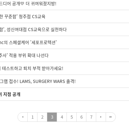
 드디어 공개💛 더 귀여워졌지방!
한 꾸준함' 청주점 CS교육
함', 성신여대점 CS교육으로 실천하다
5mc의 스페셜케어 '세포프로텍션'
주사' 적용 부위 확대 나선다
 찾기 테스트하고 퇴치 부적 받아가세요!
램 접수! LAMS, SURGERY WARS 출격!
위 지점 공개
1
2
3
4
5
6
7