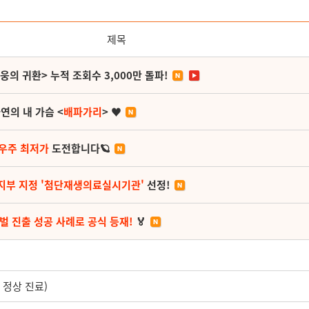
제목
영웅의 귀환> 누적 조회수 3,000만 돌파!
연의 내 가슴 <
배파가리
> ♥
 우주 최저가
도전합니다🪐
지부 지정 '첨단재생의료실시기관'
선정!
벌 진출 성공 사례로 공식 등재!
🏅
 정상 진료)