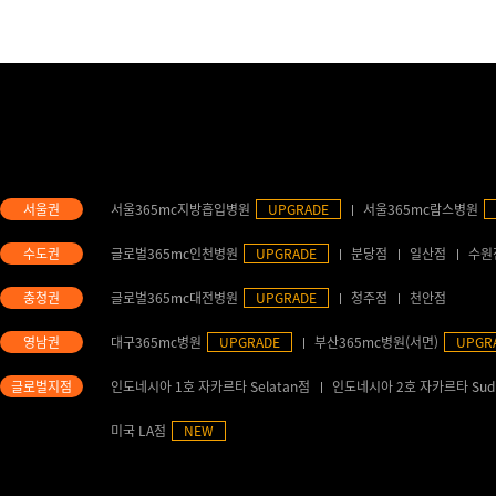
서울365mc지방흡입병원
UPGRADE
서울365mc람스병원
글로벌365mc인천병원
UPGRADE
분당점
일산점
수원
글로벌365mc대전병원
UPGRADE
청주점
천안점
대구365mc병원
UPGRADE
부산365mc병원(서면)
UPGR
인도네시아 1호 자카르타 Selatan점
인도네시아 2호 자카르타 Sud
미국 LA점
NEW