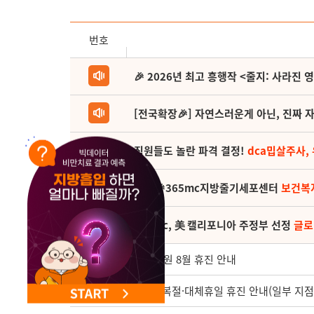
NEW 교대 지방줄기세포센터 오픈
번호
🎉 2026년 최고 흥행작 <줄지: 사라진 
[전국확장🎉] 자연스러운게 아닌, 진짜 자
직원들도 놀란 파격 결정!
dca밉살주사,
(축) 🎉365mc지방줄기세포센터
보건복
365mc, 美 캘리포니아 주정부 선정
글로
4048
대구병원 8월 휴진 안내
4047
8월 광복절·대체휴일 휴진 안내(일부 지점