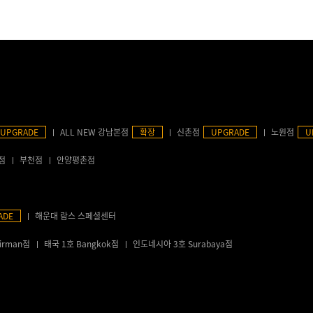
UPGRADE
ALL NEW 강남본점
확장
신촌점
UPGRADE
노원점
U
점
부천점
안양평촌점
ADE
해운대 람스 스페셜센터
irman점
태국 1호 Bangkok점
인도네시아 3호 Surabaya점