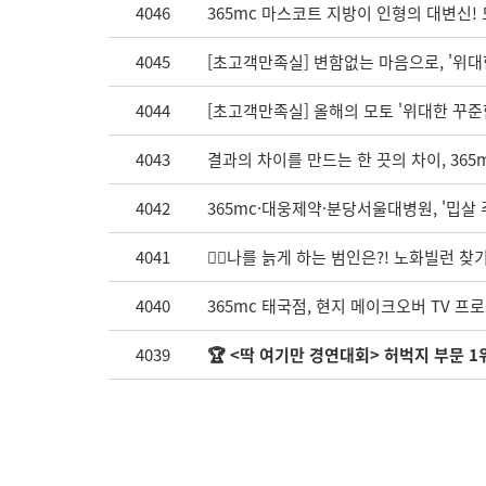
4046
365mc 마스코트 지방이 인형의 대변신!
4045
[초고객만족실] 변함없는 마음으로, '위대
4044
[초고객만족실] 올해의 모토 '위대한 꾸준
4043
결과의 차이를 만드는 한 끗의 차이, 36
4042
365mc·대웅제약·분당서울대병원, '밉살 
4041
🦹‍♀️나를 늙게 하는 범인은?! 노화빌런
4040
365mc 태국점, 현지 메이크오버 TV 프로그
4039
🏆 <딱 여기만 경연대회> 허벅지 부문 1