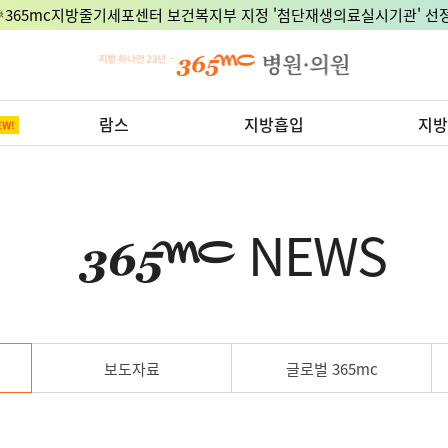
🎉365mc지방줄기세포센터 보건복지부 지정 '첨단재생의료실시기관' 선정
람스
지방흡입
지방
NEWS
보도자료
글로벌 365mc