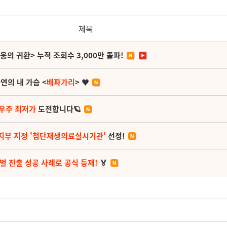
제목
영웅의 귀환> 누적 조회수 3,000만 돌파!
연의 내 가슴 <
배파가리
> ♥
 우주 최저가
도전합니다🪐
지부 지정 '첨단재생의료실시기관'
선정!
벌 진출 성공 사례로 공식 등재!
🏅