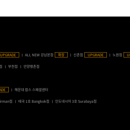
UPGRADE
ALL NEW 강남본점
확장
신촌점
UPGRADE
노원점
U
점
부천점
안양평촌점
ADE
해운대 람스 스페셜센터
irman점
태국 1호 Bangkok점
인도네시아 3호 Surabaya점