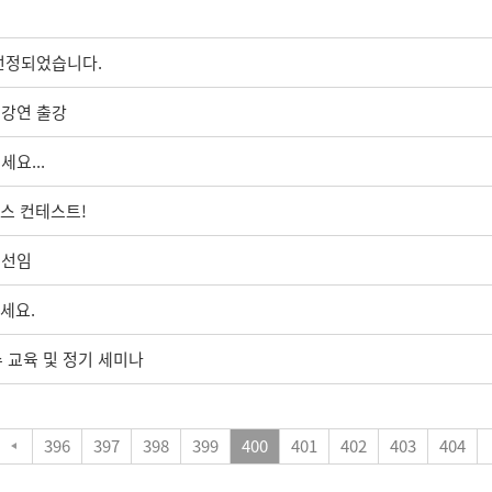
 선정되었습니다.
 강연 출강
요...
머스 컨테스트!
 선임
세요.
수 교육 및 정기 세미나
396
397
398
399
400
401
402
403
404