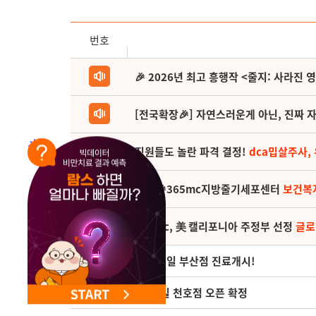
NEW 교대 지방줄기세포센터 오픈
번호
🎉 2026년 최고 흥행작 <줄지: 사라진 
[전국확장🎉] 자연스러운게 아닌, 진짜 자
직원들도 놀란 파격 결정!
dca밉살주사,
(축) 🎉365mc지방줄기세포센터
보건복
365mc, 美 캘리포니아 주정부 선정
글로
78
3월 21일 부산점 진료개시!
77
5월 1일 천호점 오픈 확정