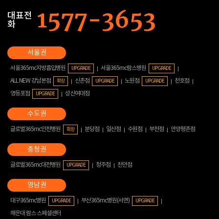
대표전
화
서울365mc지방흡입병원
서울365mc람스병원
UPGRADE
UPGRADE
ALL NEW 강남본점
신촌점
노원점
천호점
확장
UPGRADE
UPGRADE
영등포점
성신여대점
UPGRADE
글로벌365mc인천병원
분당점
일산점
수원점
부천점
안양평촌점
확장
글로벌365mc대전병원
청주점
천안점
UPGRADE
대구365mc병원
부산365mc병원(서면)
UPGRADE
UPGRADE
해운대 람스 스페셜센터