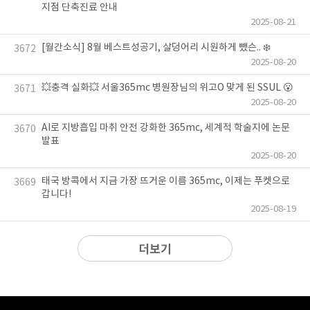
지점 단축진료 안내
2025-08-21
[월간소식] 8월 베스트성공기, 살덩어리 시원하게 뺐슨.. ❄️
3672
2025-08-20
💥충격 실화💥 서울365mc 병원장님의 위고O 맞게 된 SSUL 😮
3671
2025-08-20
AI로 지방흡입 마취 안전 강화한 365mc, 세계적 학술지에 논문
3670
발표
2025-08-20
태국 방콕에서 지금 가장 뜨거운 이름 365mc, 이제는 푸켓으로
3669
갑니다!
2025-08-19
더보기