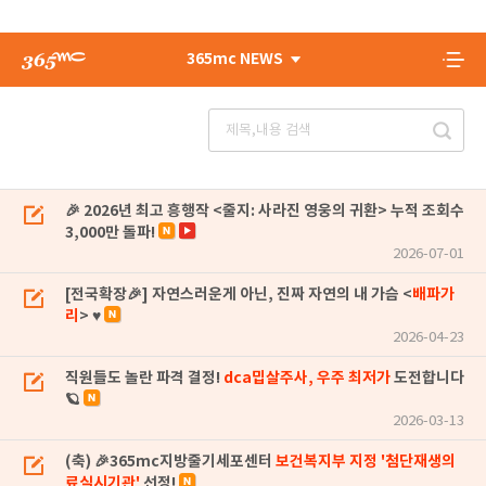
365mc NEWS
🎉 2026년 최고 흥행작 <줄지: 사라진 영웅의 귀환> 누적 조회수
3,000만 돌파!
2026-07-01
[전국확장🎉] 자연스러운게 아닌, 진짜 자연의 내 가슴 <
배파가
리
> ♥
2026-04-23
직원들도 놀란 파격 결정!
dca밉살주사, 우주 최저가
도전합니다
🪐
2026-03-13
(축) 🎉365mc지방줄기세포센터
보건복지부 지정 '첨단재생의
료실시기관'
선정!