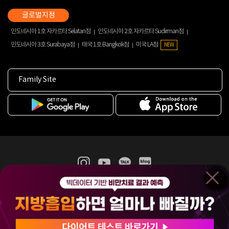
인도네시아 1호 자카르타 Selatan점
인도네시아 2호 자카르타 Sudirman점
인도네시아 3호 Surabaya점
태국 1호 Bangkok점
미국 LA점
NEW
Family Site
365mc 병·의원 이용약관
홈페이지 이용약관
개인정보처리방침
비급여진료수가
증명서발급
인재채용
(주)365mcㅣ서울특별시 서초구 서초대로52길 7, 3~4층(서초동, 제일빌딩)
120-87-04354ㅣ김남철