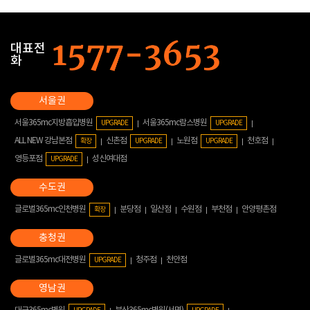
대표전
화
서울365mc지방흡입병원
서울365mc람스병원
UPGRADE
UPGRADE
ALL NEW 강남본점
신촌점
노원점
천호점
확장
UPGRADE
UPGRADE
영등포점
성신여대점
UPGRADE
글로벌365mc인천병원
분당점
일산점
수원점
부천점
안양평촌점
확장
글로벌365mc대전병원
청주점
천안점
UPGRADE