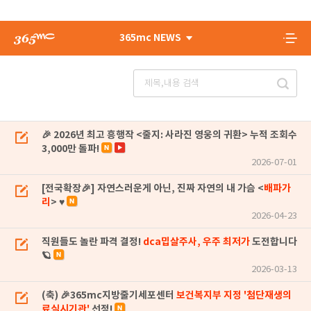
365mc NEWS
🎉 2026년 최고 흥행작 <줄지: 사라진 영웅의 귀환> 누적 조회수
3,000만 돌파!
2026-07-01
[전국확장🎉] 자연스러운게 아닌, 진짜 자연의 내 가슴 <
배파가
리
> ♥
2026-04-23
직원들도 놀란 파격 결정!
dca밉살주사, 우주 최저가
도전합니다
🪐
2026-03-13
(축) 🎉365mc지방줄기세포센터
보건복지부 지정 '첨단재생의
료실시기관'
선정!