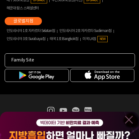
대구365mc병원
부산365mc병원(서면)
UPGRADE
UPGRADE
해운대 람스 스페셜센터
인도네시아 1호 자카르타 Selatan점
인도네시아 2호 자카르타 Sudirman점
인도네시아 3호 Surabaya점
태국 1호 Bangkok점
미국 LA점
NEW
Family Site
365mc 병·의원 이용약관
홈페이지 이용약관
개인정보처리방침
비급여진료수가
증명서발급
인재채용