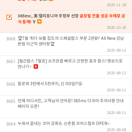
2025-11-28
365mc, 美 캘리포니아 주정부 선정
글로벌 진출 성공 사례로 공
식 등재!
🏅
2025-10-20
🏆7월 ‘최다 보틀 집도의 스페셜람스 부문 2관왕!’ All New 강남
3668
본점 이근직 센터장🏆
2025-08-13
[월간람스 7월호] 쇼츠만큼 빠르고 간편한 효과 람스! 영상으로
3667
만나기✨
2025-08-12
팔로워 3천에서 5천까지, 단 OO일!?😲
3666
2025-08-11
언제 어디서든, 고객님의 언어로! 365mc 다국어 주의사항 안내
3665
페이지 오픈!
2025-08-11
누워서 끝내는 코어 강화💪 신촌점 코어스컬프 OPEN✨
3664
2025-08-08