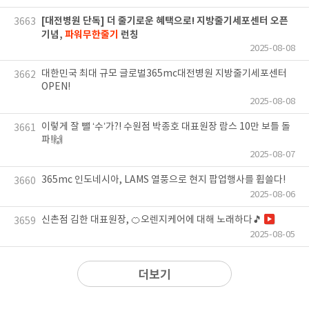
[대전병원 단독] 더 줄기로운 혜택으로! 지방줄기세포센터 오픈
3663
기념,
파워무한줄기
런칭
2025-08-08
대한민국 최대 규모 글로벌365mc대전병원 지방줄기세포센터
3662
OPEN!
2025-08-08
이렇게 잘 뺄 ‘수’가?! 수원점 박종호 대표원장 람스 10만 보틀 돌
3661
파!🙌
2025-08-07
365mc 인도네시아, LAMS 열풍으로 현지 팝업행사를 휩쓸다!
3660
2025-08-06
신촌점 김한 대표원장, 🍊오렌지케어에 대해 노래하다🎵
3659
2025-08-05
더보기