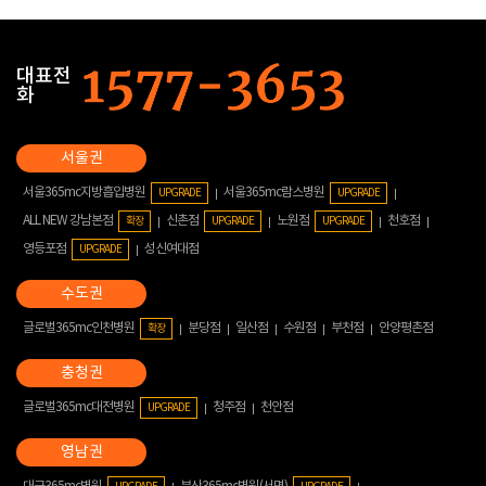
대표전
화
서울365mc지방흡입병원
서울365mc람스병원
UPGRADE
UPGRADE
ALL NEW 강남본점
신촌점
노원점
천호점
확장
UPGRADE
UPGRADE
영등포점
성신여대점
UPGRADE
글로벌365mc인천병원
분당점
일산점
수원점
부천점
안양평촌점
확장
글로벌365mc대전병원
청주점
천안점
UPGRADE