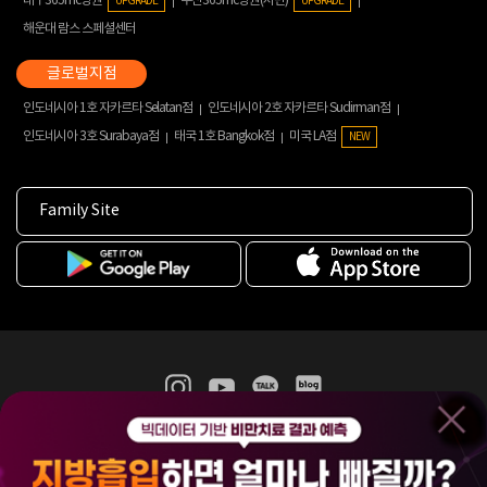
대구365mc병원
부산365mc병원(서면)
UPGRADE
UPGRADE
해운대 람스 스페셜센터
인도네시아 1호 자카르타 Selatan점
인도네시아 2호 자카르타 Sudirman점
인도네시아 3호 Surabaya점
태국 1호 Bangkok점
미국 LA점
NEW
Family Site
365mc 병·의원 이용약관
홈페이지 이용약관
개인정보처리방침
비급여진료수가
증명서발급
인재채용