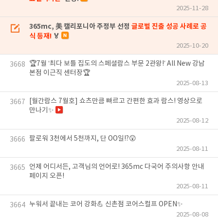
2025-11-28
365mc, 美 캘리포니아 주정부 선정
글로벌 진출 성공 사례로 공
식 등재!
🏅
2025-10-20
🏆7월 ‘최다 보틀 집도의 스페셜람스 부문 2관왕!’ All New 강남
3668
본점 이근직 센터장🏆
2025-08-13
[월간람스 7월호] 쇼츠만큼 빠르고 간편한 효과 람스! 영상으로
3667
만나기✨
2025-08-12
팔로워 3천에서 5천까지, 단 OO일!?😲
3666
2025-08-11
언제 어디서든, 고객님의 언어로! 365mc 다국어 주의사항 안내
3665
페이지 오픈!
2025-08-11
누워서 끝내는 코어 강화💪 신촌점 코어스컬프 OPEN✨
3664
2025-08-08