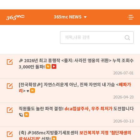
365mc NEWS
🎉 2026년 최고 흥행작 <줄지: 사라진 영웅의 귀환> 누적 조회수
3,000만 돌파!
2026-07-01
[전국확장🎉] 자연스러운게 아닌, 진짜 자연의 내 가슴 <
배파가
리
> ♥
2026-04-23
직원들도 놀란 파격 결정!
dca밉살주사, 우주 최저가
도전합니다
🪐
2026-03-13
(축) 🎉365mc지방줄기세포센터
보건복지부 지정 '첨단재생의
료실시기관'
선정!