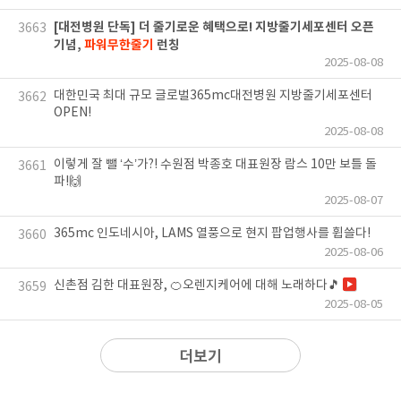
[대전병원 단독] 더 줄기로운 혜택으로! 지방줄기세포센터 오픈
3663
기념,
파워무한줄기
런칭
2025-08-08
대한민국 최대 규모 글로벌365mc대전병원 지방줄기세포센터
3662
OPEN!
2025-08-08
이렇게 잘 뺄 ‘수’가?! 수원점 박종호 대표원장 람스 10만 보틀 돌
3661
파!🙌
2025-08-07
365mc 인도네시아, LAMS 열풍으로 현지 팝업행사를 휩쓸다!
3660
2025-08-06
신촌점 김한 대표원장, 🍊오렌지케어에 대해 노래하다🎵
3659
2025-08-05
더보기