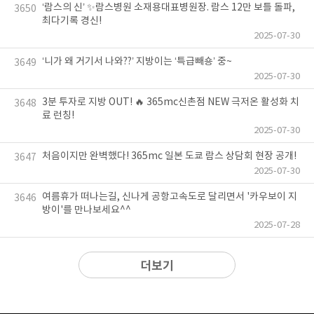
‘람스의 신’ ✨람스병원 소재용대표병원장. 람스 12만 보틀 돌파,
3650
최다기록 경신!
2025-07-30
‘니가 왜 거기서 나와??’ 지방이는 ‘특급빼숑’ 중~
3649
2025-07-30
3분 투자로 지방 OUT! 🔥 365mc신촌점 NEW 극저온 활성화 치
3648
료 런칭!
2025-07-30
처음이지만 완벽했다! 365mc 일본 도쿄 람스 상담회 현장 공개!
3647
2025-07-30
여름휴가 떠나는길, 신나게 공항고속도로 달리면서 '카우보이 지
3646
방이'를 만나보세요^^
2025-07-28
더보기