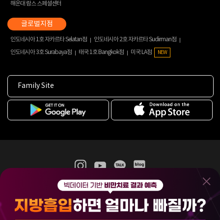
해운대 람스 스페셜센터
인도네시아 1호 자카르타 Selatan점
인도네시아 2호 자카르타 Sudirman점
인도네시아 3호 Surabaya점
태국 1호 Bangkok점
미국 LA점
NEW
Family Site
365mc 병·의원 이용약관
홈페이지 이용약관
개인정보처리방침
비급여진료수가
증명서발급
인재채용
(주)365mcㅣ서울특별시 서초구 서초대로52길 7, 3~4층(서초동, 제일빌딩)