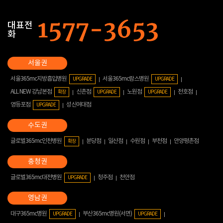
대표전
화
서울365mc지방흡입병원
서울365mc람스병원
UPGRADE
UPGRADE
ALL NEW 강남본점
신촌점
노원점
천호점
확장
UPGRADE
UPGRADE
영등포점
성신여대점
UPGRADE
글로벌365mc인천병원
분당점
일산점
수원점
부천점
안양평촌점
확장
글로벌365mc대전병원
청주점
천안점
UPGRADE
대구365mc병원
부산365mc병원(서면)
UPGRADE
UPGRADE