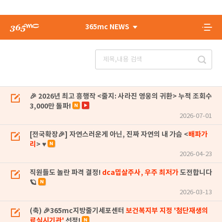
365mc NEWS
🎉 2026년 최고 흥행작 <줄지: 사라진 영웅의 귀환> 누적 조회수
3,000만 돌파!
2026-07-01
[전국확장🎉] 자연스러운게 아닌, 진짜 자연의 내 가슴 <
배파가
리
> ♥
2026-04-23
직원들도 놀란 파격 결정!
dca밉살주사, 우주 최저가
도전합니다
🪐
2026-03-13
(축) 🎉365mc지방줄기세포센터
보건복지부 지정 '첨단재생의
료실시기관'
선정!