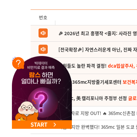
NEW 교대 지방줄기세포센터 오픈
번호
🎉 2026년 최고 흥행작 <줄지: 사라진 
[전국확장🎉] 자연스러운게 아닌, 진짜 자
직원들도 놀란 파격 결정!
dca밉살주사,
(축) 🎉365mc지방줄기세포센터
보건복
365mc, 美 캘리포니아 주정부 선정
글로
3648
3분 투자로 지방 OUT! 🔥 365mc신촌
3647
처음이지만 완벽했다! 365mc 일본 도쿄 