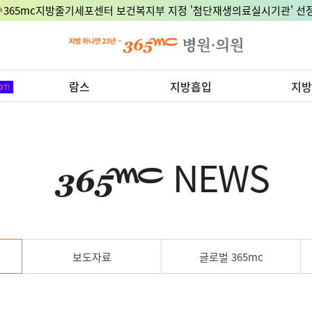
🎉365mc지방줄기세포센터 보건복지부 지정 '첨단재생의료실시기관' 선정
람스
지방흡입
지방
NEWS
보도자료
글로벌 365mc