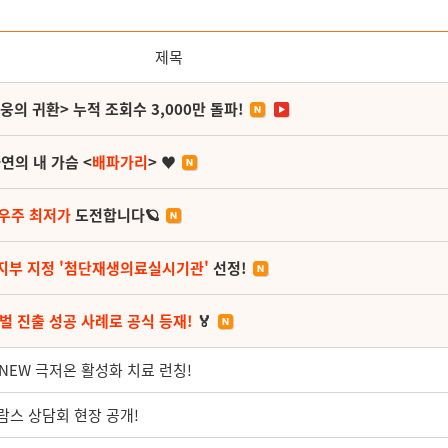
제목
영웅의 귀환> 누적 조회수 3,000만 돌파!
연의 내 가슴 <
배파가리
> ♥
 우주 최저가
도전합니다🪐
지부 지정 '첨단재생의료실시기관'
선정!
벌 진출 성공 사례로 공식 등재!
🏅
점 NEW 극저온 활성화 치료 런칭!
람스 상담회 현장 공개!