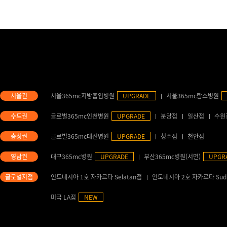
서울365mc지방흡입병원
UPGRADE
서울365mc람스병원
글로벌365mc인천병원
UPGRADE
분당점
일산점
수원
글로벌365mc대전병원
UPGRADE
청주점
천안점
대구365mc병원
UPGRADE
부산365mc병원(서면)
UPGR
인도네시아 1호 자카르타 Selatan점
인도네시아 2호 자카르타 Sud
미국 LA점
NEW