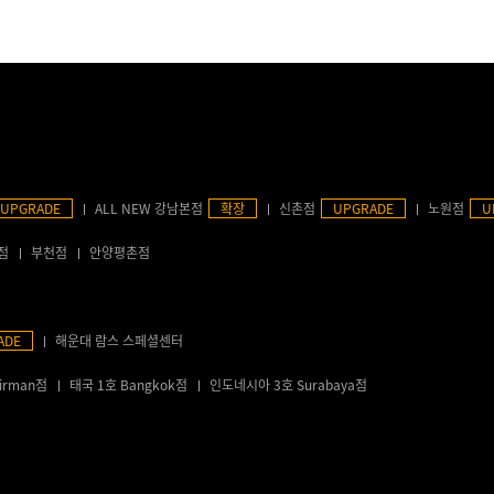
UPGRADE
ALL NEW 강남본점
확장
신촌점
UPGRADE
노원점
U
점
부천점
안양평촌점
ADE
해운대 람스 스페셜센터
irman점
태국 1호 Bangkok점
인도네시아 3호 Surabaya점