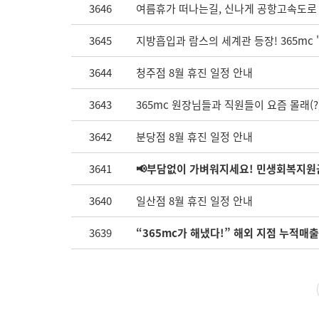
3646
여름휴가 떠나는길, 신나게 공항고속도로 
3645
지방흡입과 람스의 세계관 등장! 365mc 
3644
청주점 8월 휴진 일정 안내
3643
365mc 원장님들과 직원들이 요즘 몰래(?
3642
분당점 8월 휴진 일정 안내
3641
📢부담없이 가벼워지세요! 민생회복지원
3640
일산점 8월 휴진 일정 안내
3639
“365mc가 해냈다!” 해외 지점 누적매출